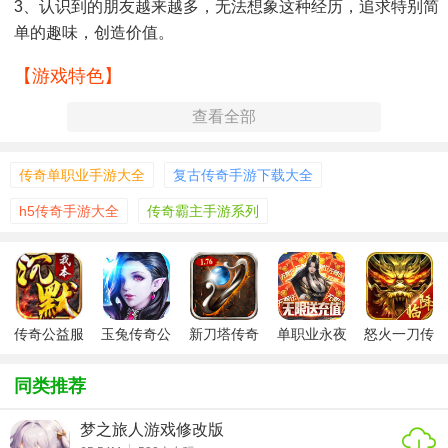
3、认识到的朋友越来越多，无法想象这种经历，追求特别简
单的趣味，创造价值。
【游戏特色】
全新传奇玩法，上帝视角让你掌握周边情况
查看全部
打本刷Boose，装备掉落随便捡，拾荒也能发大财
道具和装备可以自由交易，多余的装备道具可以在拍卖场出
传奇单职业手游大全
复古传奇手游下载大全
售。
h5传奇手游大全
传奇霸主手游系列
为大家贴心的增加了辅助系统，可以帮助你更好的进行游
戏，生命值不够会自动进行回复。
【游戏玩法】
1、即时PK，媲美PC端游体验，万人攻城，跨服争霸，风云
传奇公益服
玉兔传奇公
新刀塔传奇
单职业永夜
怒火一刀传
益服
公益服
传奇公益服
奇公益服
再起；
同类推荐
2、自由PK，血战红名，杀人爆物，血性刺激，专属套装霸
气附体!外观拉风属性爆炸；
梦之旅人游戏修改版