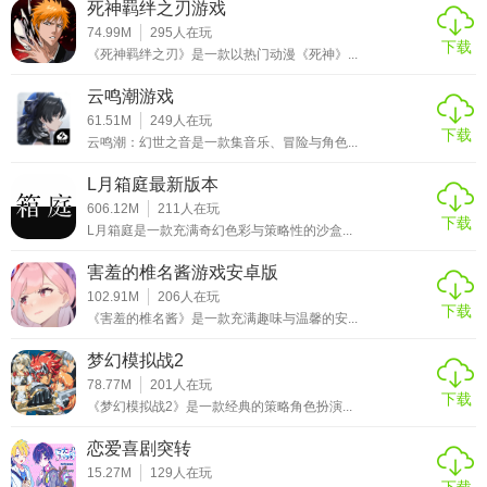
死神羁绊之刃游戏
74.99M
295
人在玩
下载
《死神羁绊之刃》是一款以热门动漫《死神》...
云鸣潮游戏
61.51M
249
人在玩
下载
云鸣潮：幻世之音是一款集音乐、冒险与角色...
L月箱庭最新版本
606.12M
211
人在玩
下载
L月箱庭是一款充满奇幻色彩与策略性的沙盒...
害羞的椎名酱游戏安卓版
102.91M
206
人在玩
下载
《害羞的椎名酱》是一款充满趣味与温馨的安...
梦幻模拟战2
78.77M
201
人在玩
下载
《梦幻模拟战2》是一款经典的策略角色扮演...
恋爱喜剧突转
15.27M
129
人在玩
下载