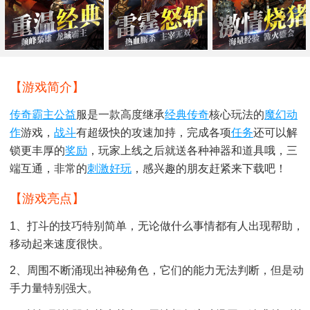
【游戏简介】
传奇霸主
公益
服是一款高度继承
经典传奇
核心玩法的
魔幻动
作
游戏，
战斗
有超级快的攻速加持，完成各项
任务
还可以解
锁更丰厚的
奖励
，玩家上线之后就送各种神器和道具哦，三
端互通，非常的
刺激好玩
，感兴趣的朋友赶紧来下载吧！
【游戏亮点】
1、打斗的技巧特别简单，无论做什么事情都有人出现帮助，
移动起来速度很快。
2、周围不断涌现出神秘角色，它们的能力无法判断，但是动
手力量特别强大。