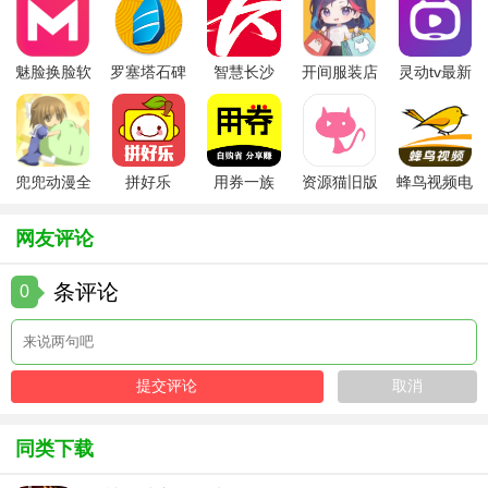
还有全新的传奇玩法，相当有趣，现在上线还有超多元宝赠
送给你哦，包括专属坐骑，都在等你来领，和你的坐骑一起
魅脸换脸软
罗塞塔石碑
智慧长沙
开间服装店
灵动tv最新
去迎接各种挑战，在战斗的时候还能助你一臂之力，超级炫
件
安卓版
app
手机版
版本
酷的哦。喜欢的玩家赶紧来下载吧！
兜兜动漫全
拼好乐
用券一族
资源猫旧版
蜂鸟视频电
集在线播放
视剧全集
网友评论
条评论
0
同类下载