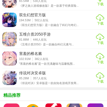
65.54M
530
人在玩
3、超激情打宝体验，极品装备、高级技能打怪爆装，自由交
下载
《梦之旅人游戏修改版》是一款基于经典冒险...
易随心所欲。
双生幻想官方版
【游戏攻略】
194.53M
502
人在玩
下载
《双生幻想官方版》是一款融合了科幻与奇幻...
【热血攻沙】
五维介质2050手游
沙城战斗也是一样的热血，叫上兄弟一起来加入战斗享受畅
81.88M
446
人在玩
下载
快PK；
《五维介质2050》是一款融合科幻元素与...
【超多活动】
害羞的椎名酱
102.91M
382
人在玩
大量的活动等你来体验，完成活动任务就能更轻松的获得胜
下载
“害羞的椎名酱”是一款充满趣味与温馨氛围...
利；
传说对决安卓版
【超高爆率】
85.28M
357
人在玩
下载
《传说对决》安卓版是一款由知名游戏开发商...
高爆率更容易获得神装，让你在战斗中更加勇猛。
精品推荐
【游戏点评】
这是一款复古好玩的传奇游戏，不仅拥有经典的传奇玩法，