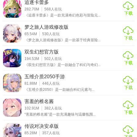
追逐卡蕾多
282.70M
568
人在玩
下载
《追逐卡蕾多》是一款充满奇幻色彩与冒险元...
梦之旅人游戏修改版
65.54M
530
人在玩
下载
《梦之旅人游戏修改版》是一款基于经典冒险...
双生幻想官方版
194.53M
502
人在玩
下载
《双生幻想官方版》是一款融合了科幻与奇幻...
五维介质2050手游
81.88M
446
人在玩
下载
《五维介质2050》是一款融合科幻元素与...
害羞的椎名酱
102.91M
382
人在玩
下载
“害羞的椎名酱”是一款充满趣味与温馨氛围...
传说对决安卓版
85.28M
357
人在玩
下载