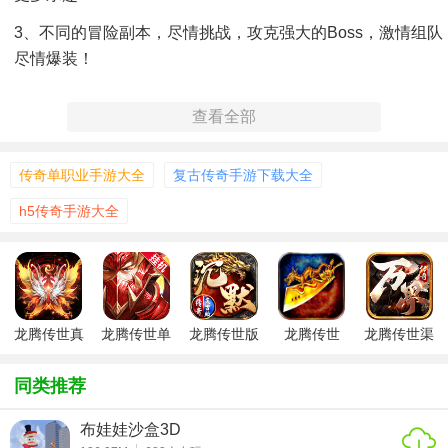
3、不同的冒险副本，尽情挑战，攻克强大的boss，激情组队
尽情爆装！
【游戏特色】
查看全部
自动打怪升级，轻松解放双手！
激情红名PK，让你一战成名！
传奇单职业手游大全
复古传奇手游下载大全
同屏万人大战，工会群雄争霸！
h5传奇手游大全
百倍爆率，极品掉落，一键秒回收！
【游戏玩法】
万人激战，任性PK
万人同屏炫酷攻城，跨服远征，pk爆战神绝世装备!百种pk对
龙腾传世真
龙腾传世单
龙腾传世版
龙腾传世
龙腾传世渠
传奇
职业
道服
决玩法爽翻天!
打宝，自由交易
同类推荐
自由挂机升级轻松玩，交易自由随心所欲!稀世神装保值不掉
布娃娃沙盒3D
价!!