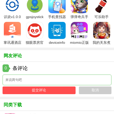
识农v1.0.0
gpsjoystick
手机查找器
弹弹奇兵手
可乐助手
官方
app
游免费版
5.26版本
掌讯通酒店
猫眼票房官
deviceinfo
miomio正版
我的关东煮
管理软件
方版
官方版
下载最新
小铺免费版
网友评论
条评论
0
同类下载