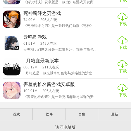
《传说对决》安卓版是一款由知名游戏开发商...
死神羁绊之刃游戏
74.99M
295
人在玩
下载
《死神羁绊之刃》是一款以热门动漫《死神》...
云鸣潮游戏
61.51M
249
人在玩
下载
云鸣潮：幻世之音是一款集音乐、冒险与角色...
L月箱庭最新版本
606.12M
211
人在玩
下载
L月箱庭是一款充满奇幻色彩与策略性的沙盒...
害羞的椎名酱游戏安卓版
102.91M
206
人在玩
下载
《害羞的椎名酱》是一款充满趣味与温馨的安...
游戏
软件
合集
最新
访问电脑版