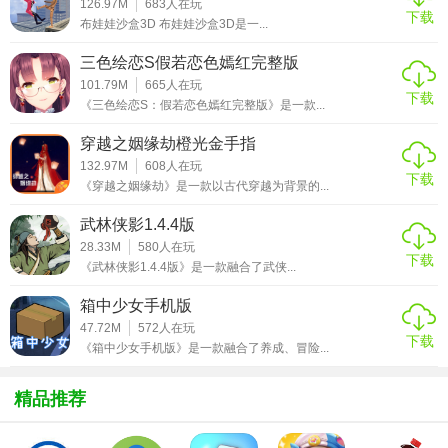
126.97M
683
人在玩
下载
布娃娃沙盒3D 布娃娃沙盒3D是一...
【游戏攻略】
三色绘恋S假若恋色嫣红完整版
1、正版授权高质量，参加万人同屏攻沙，千人同屏，再战皇
101.79M
665
人在玩
城，再现当年沙城血战的宏大场面
下载
《三色绘恋S：假若恋色嫣红完整版》是一款...
2、超激情打宝体验，极品装备、高级技能打怪爆，海量战宠
穿越之姻缘劫橙光金手指
搭配多种属性技能，流光羽翼。
132.97M
608
人在玩
下载
《穿越之姻缘劫》是一款以古代穿越为背景的...
3、经典龙城争霸战，内置即时语音，激情开黑，热血屠龙，
闪耀全场，找回当年意气风发的你。
武林侠影1.4.4版
28.33M
580
人在玩
下载
【游戏点评】
《武林侠影1.4.4版》是一款融合了武侠...
一款支持实时pvp战斗的魔幻传奇手游，游戏拥有内置语音系
箱中少女手机版
47.72M
572
人在玩
统，玩起来更加的更加的方便，高清画面升级归来，每天体
下载
《箱中少女手机版》是一款融合了养成、冒险...
验还有众多的惊喜优惠等你来领取。
精品推荐