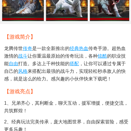
【游戏简介】
龙腾传世
传奇
是一款全新推出的
经典
热血
传奇手游。超热血
激情的
战斗
让你重温最原始的传奇玩法，各种
炫酷
的职业技
能
自由
打造。多达上千种技能的
搭配
，让你可以通过专属于
自己的
风格
来搭配出最强的战斗力，实现轻松秒杀敌人的快
感，就是这么的给力。感兴趣的小伙伴快来下载吧！
【游戏亮点】
1、兄弟齐心，其利断金，聊天互动，援军增援，便捷交流，
共筑辉煌！
2、经典玩法完美传承，庞大地图世界，自由探索冒险，感受
更多乐趣！