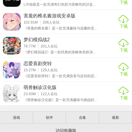
下载
L月箱庭是一款充满奇幻色彩与策略性的沙盒...
害羞的椎名酱游戏安卓版
102.91M
206
人在玩
下载
《害羞的椎名酱》是一款充满趣味与温馨的安...
梦幻模拟战2
78.77M
201
人在玩
下载
《梦幻模拟战2》是一款经典的策略角色扮演...
恋爱喜剧突转
15.27M
129
人在玩
下载
《恋爱喜剧突转》是一款充满惊喜与反转的恋...
萌兽触诊汉化版
23.93M
122
人在玩
下载
《萌兽触诊汉化版》是一款充满趣味与挑战的...
游戏
软件
合集
最新
访问电脑版