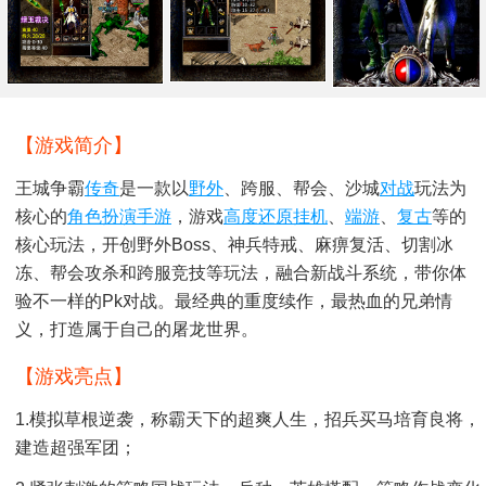
【游戏简介】
王城争霸
传奇
是一款以
野外
、跨服、帮会、沙城
对战
玩法为
核心的
角色扮演手游
，游戏
高度还原
挂机
、
端游
、
复古
等的
核心玩法，开创野外boss、神兵特戒、麻痹复活、切割冰
冻、帮会攻杀和跨服竞技等玩法，融合新战斗系统，带你体
验不一样的pk对战。最经典的重度续作，最热血的兄弟情
义，打造属于自己的屠龙世界。
【游戏亮点】
1.模拟草根逆袭，称霸天下的超爽人生，招兵买马培育良将，
建造超强军团；