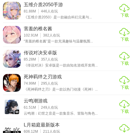
五维介质2050手游
81.88M
446
人在玩
下载
《五维介质2050》是一款融合科幻元素与...
害羞的椎名酱
102.91M
382
人在玩
下载
“害羞的椎名酱”是一款充满趣味与温馨氛围...
传说对决安卓版
85.28M
357
人在玩
下载
《传说对决》安卓版是一款由知名游戏开发商...
死神羁绊之刃游戏
74.99M
295
人在玩
下载
《死神羁绊之刃》是一款以热门动漫《死神》...
云鸣潮游戏
61.51M
249
人在玩
下载
云鸣潮：幻世之音是一款集音乐、冒险与角色...
L月箱庭最新版本
606.12M
211
人在玩