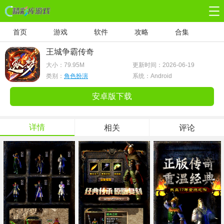
首页
游戏
软件
攻略
合集
王城争霸传奇
大小：
79.95M
更新时间：2026-06-19
类别：
角色扮演
系统：Android
安卓版下载
详情
相关
评论