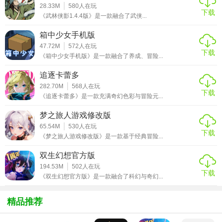
28.33M
580
人在玩
十年的传奇情怀回忆在可以完美演绎，还有酣畅淋漓的pk大
下载
《武林侠影1.4.4版》是一款融合了武侠...
招让你自由出击。
万人热血激战让你体验到厮杀乱斗的独特魅力，还有全新的
箱中少女手机版
47.72M
572
人在玩
沙城争霸战随时等你来操控。
下载
《箱中少女手机版》是一款融合了养成、冒险...
【游戏攻略】
追逐卡蕾多
282.70M
568
人在玩
1、全地图的嗜血战斗、酷炫坐骑、超级妖魔、神秘险境更是
下载
《追逐卡蕾多》是一款充满奇幻色彩与冒险元...
应有尽有；
梦之旅人游戏修改版
2、丰富的PVE和PVP玩法，全自由化的PK，激烈刺激的仙
65.54M
530
人在玩
魔大战；
下载
《梦之旅人游戏修改版》是一款基于经典冒险...
3、更加真实的打斗效果，让你激情燃烧热血沸腾！
双生幻想官方版
194.53M
502
人在玩
【游戏点评】
下载
《双生幻想官方版》是一款融合了科幻与奇幻...
这是一款对于地图布局、角色模型、怪物形象等精益求精，
精品推荐
力求为玩家打造出最有传奇风情的手游。原版的装备、技
能、怪物等为您展示出真正好玩、耐玩的传奇。千人同屏的