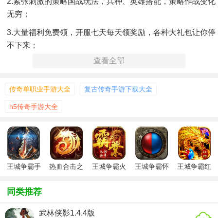
2.紧张刺激的策略国战玩法，兵种、英雄搭配，策略作战变化
无穷；
3.大量福利免费领，开服七天每天领奖励，各种大礼包让你停
不下来；
查看全部
【游戏特色】
1、依旧是当年玩传奇游戏的感觉，画面还原得十分复古，各
传奇单职业手游大全
复古传奇手游下载大全
种玩法精彩多样。
h5传奇手游大全
2、全新的战斗故事在这里写入，随心的加入不同的联盟与你
的朋友一同PVP。
3、最好能够加入帮派之中，这样在进行野外刷图的时候可以
占据一方地图无忧刷怪。
王城争霸手
热血合击之
王城争霸火
王城争霸怀
王城争霸红
游传奇高爆
王城争霸单
凤凰
旧版
包版
【游戏玩法】
职业
同类推荐
战法道三大铁三角职业还是那么的潇洒，每个职业角色都有
武林侠影1.4.4版
自己独特的定位方向。