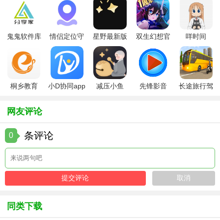
攻城战，热血依旧，带您重拾兄弟情谊！让我们一起再战沙
巴克！心动的朋友快来下载吧！
鬼鬼软件库
情侣定位守
星野最新版
双生幻想官
咩时间
最新版
护软件
方版
桐乡教育
小D协同app
减压小鱼
先锋影音
长途旅行驾
app手机版
全新版
app
app最新版
驶中文版
网友评论
条评论
0
同类下载