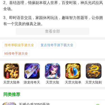
2、喜结连理，情缘副本双人世界，百变时装，神兵光武拉风
全场。
3、即时语音交流，家园休闲玩法，趣味智力答题等，让你拥
有一个完美的修真之旅。
查看全部
【游戏特色】
【转生翅膀/套装】
传奇单职业手游大全
复古传奇手游下载大全
等级提升,英雄需要更强大的装备来武装自己,更酷更强!
h5传奇手游大全
【手动挑战,激情无限】
当遇到BOSS时,作为主力的你需要显示你的实力,拼的就是手
速!
天罡大陆单
游龙传奇天
天罡大陆
天罡大陆单
天罡大陆刺
【英雄挂机,安枕无忧】
职业传奇
罡大陆
职业
沙
培养和你并肩的英雄,可以在你休息的时候不断征战,安心!
同类推荐
【祝福油,黑铁矿】
五维介质2050手游