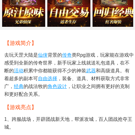
【游戏简介】
去玩天罡大陆是
仙侠
背景的
传奇
类rpg游戏，玩家能在游戏中
感受到全新的传奇世界，新手玩家上线就送礼包道具，在不
断的
活动
积累中你都能获得不少的神装
武器
和高级道具。有
着超多的副本可
自由选择
，装备、道具、材料获取方式非常
广，
经典
的战法牧的
角色
设计
，让职业之间拥有更好的克制
和更好配合关系。
【游戏亮点】
1、跨服战场，开辟团战新天地，帮派攻城，百人团战抢夺王
城。