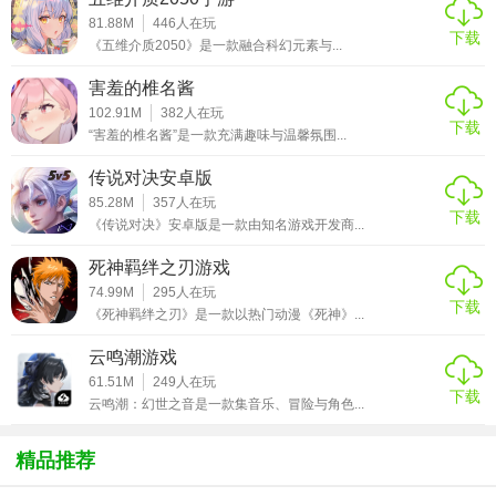
81.88M
446
人在玩
经典玩法重现,武器加祝福威力无穷;强化装备属性直线上升!
下载
《五维介质2050》是一款融合科幻元素与...
【游戏玩法】
害羞的椎名酱
102.91M
382
人在玩
1.在战斗过程中，玩家们可以用处属于自己的强悍连招，以掩
下载
“害羞的椎名酱”是一款充满趣味与温馨氛围...
耳不及之势击败对手。
传说对决安卓版
2.各种技能之间的组合可以打出强悍的组合技，可以造成强悍
85.28M
357
人在玩
下载
的爆炸AOE伤害，非常强盛。
《传说对决》安卓版是一款由知名游戏开发商...
3.在社交系统之中，每天会给玩家们推荐一些适合自己的小伙
死神羁绊之刃游戏
74.99M
295
人在玩
伴，甚至还有异性玩家，可以一同交流。
下载
《死神羁绊之刃》是一款以热门动漫《死神》...
【游戏攻略】
云鸣潮游戏
61.51M
249
人在玩
1、有着火爆人气，能让玩家进行组队竞技，带给你全新玩
下载
云鸣潮：幻世之音是一款集音乐、冒险与角色...
法。
2、神宠供你选择，完全免费的游戏玩法，上线顶赞免费体
精品推荐
验，自动回收。