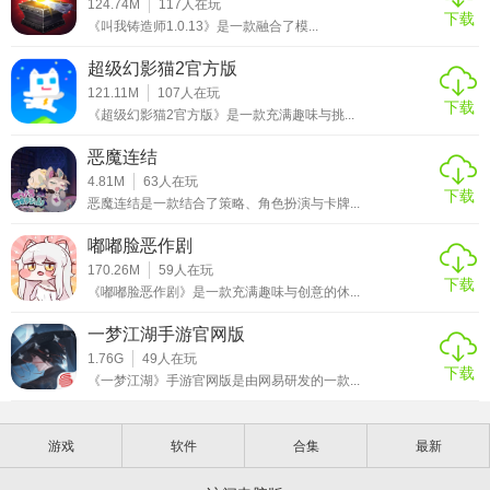
124.74M
117
人在玩
下载
《叫我铸造师1.0.13》是一款融合了模...
超级幻影猫2官方版
121.11M
107
人在玩
下载
《超级幻影猫2官方版》是一款充满趣味与挑...
恶魔连结
4.81M
63
人在玩
下载
恶魔连结是一款结合了策略、角色扮演与卡牌...
嘟嘟脸恶作剧
170.26M
59
人在玩
下载
《嘟嘟脸恶作剧》是一款充满趣味与创意的休...
一梦江湖手游官网版
1.76G
49
人在玩
下载
《一梦江湖》手游官网版是由网易研发的一款...
游戏
软件
合集
最新