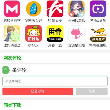
3、团队配合互相协作，这款传奇的爆率相当不错，千人同屏
集结沙巴克，战斗画面非常酷。
魅脸换脸软
罗塞塔石碑
智慧长沙
开间服装店
灵动tv最新
【游戏点评】
件
安卓版
app
手机版
版本
这是一款延续了经典设定，开放了战士、法师、道士三大职
业的传奇手游。职业贯穿游戏实在，所有角色都在游戏中有
兜兜动漫全
拼好乐
用券一族
资源猫旧版
蜂鸟视频电
着不同的精彩玩法。游戏画面变得更加的精致和细腻。游戏
集在线播放
视剧全集
场景的效果相当出色，无论是阴暗的山洞，还是黄沙密布的
网友评论
沙漠，整个画面细节变得更加柔和平滑，人物和怪物的造型
细节也是十分饱满和丰富。感兴趣的玩家快去下载吧！
条评论
0
同类下载