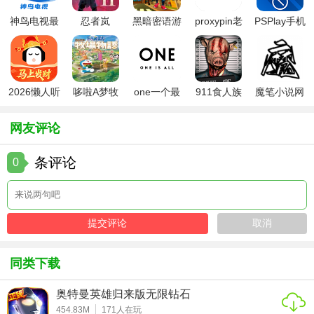
源，引爆夏日激情，快来成为世界霸主吧;
神鸟电视最
忍者岚
黑暗密语游
proxypin老
PSPlay手机
新版
2(NinjaArashi2)
戏中文版
版本
版
2、攻击、暴击、防御、生命、威望五大系统助你战力飞升，
成就、官职等系统玩转pk伤害;
3、全新系统神武搭配免费属性，不同属性需求不同搭配，无
2026懒人听
哆啦A梦牧
one一个最
911食人族
魔笔小说网
指引无限制各种神武任性搭配。
书
场物语2
新版本
最新版
页版入口
网友评论
条评论
0
同类下载
奥特曼英雄归来版无限钻石
454.83M
171
人在玩