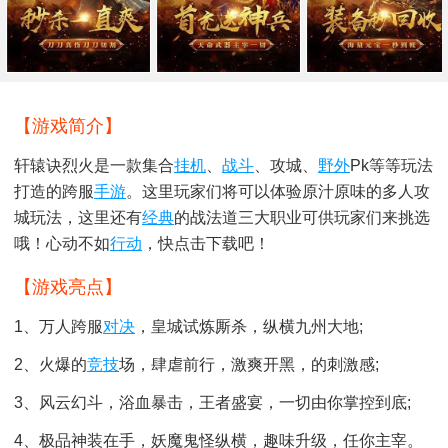
【游戏简介】
轩辕诀烈火是一款集合
挂机
、
战斗
、攻城、
野外
Pk等等玩法
打造的跨服
手游
。这里玩家们将可以体验原汁原味的多人攻
城玩法，这里还有
经典
的战法道三大职业可供玩家们来挑选
哦！心动不如
行动
，快点击下载吧！
【游戏亮点】
1、万人跨服
对决
，皇城试炼厮杀，纵横九州大地;
2、火爆的
竞技
场，肆虐前行，激爽开黑，的刺激感;
3、风云幻斗，浴血暴击，王者盛宴，一切由你掌控到底;
4、极品神装在手，妖魔鬼怪纵横，趣味升级，任你主宰。