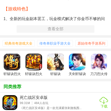
【游戏特色】
1、全新的玩金副本罢工，玩金模式解决了你金币不够的问
题。
查看全部
2、233神途互通版经典的三个职业设定，酷炫的技巧，精致
的造型，给你全新的体验。
经典传奇游戏大全
传奇单职业手游大全
原始传奇手游系列
3、美丽的景色是由全新的引擎创造的，迷人的风景等待着你
去欣赏。
4、最炫目的技能施放屏，随意展示大量特效，会让你成为战
场上闪亮的战士！
轩辕诀烈火
轩辕诀烈火
轩辕诀
天剑轩辕诀
刀刀烈火传
皇城
传奇
5、一万个战场场景的再现会带给你很多震撼，激情的战争等
同类推荐
着你主宰！
死亡战区安卓版
【游戏玩法】
99.31M
484
人在玩
下载
《死亡战区安卓版》是一款充满紧张刺激氛围...
1、魔幻战斗史诗对决，重生历险劲斗PK，极致热血超燃劲