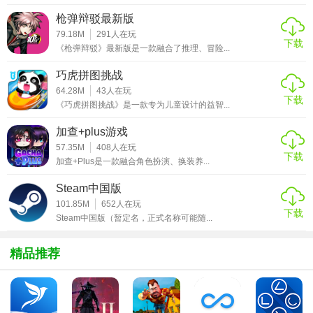
战， 火爆来袭劲斗对决，无双幻域重现极致热血英雄战；
枪弹辩驳最新版
79.18M
291
人在玩
2、层层魔塔关卡突袭，史诗劲战副本对决，无限制的闯关战
下载
《枪弹辩驳》最新版是一款融合了推理、冒险...
斗，迎接历险和众多的冒险者加入公户历险；
巧虎拼图挑战
3、刺激挑战关卡历险，超劲爆的战斗竞技，浓郁的复古画风
64.28M
43
人在玩
下载
让你身临其境感受最劲爆的英雄降魔之战。
《巧虎拼图挑战》是一款专为儿童设计的益智...
加查+plus游戏
【游戏攻略】
57.35M
408
人在玩
下载
1、每个建筑都可以通过消耗帮众捐献的帮会资金进行升级。
加查+Plus是一款融合角色扮演、换装养...
2、帮会首领可以开启福利，帮众消耗帮会贡献领取对应的福
Steam中国版
101.85M
652
人在玩
利。
下载
Steam中国版（暂定名，正式名称可能随...
3、上班挂机、下班收益，3天即可满级，轻松养成，畅快
PK。
精品推荐
【游戏点评】
1、全新玩法跨服远征，各方霸主纷纷来袭，抢夺海上最强资