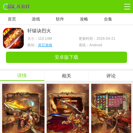
首页
游戏
软件
攻略
合集
轩辕诀烈火
大小：
110.14M
更新时间：2026-04-21
类别：
其它游戏
系统：Android
安卓版下载
详情
相关
评论