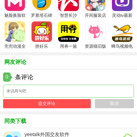
在使用过程中遇到的问题。
【enigma聊天app2026最新版玩法】
魅脸换脸软
罗塞塔石碑
智慧长沙
开间服装店
灵动tv最新
件
安卓版
app
手机版
版本
1. **添加好友**：通过搜索用户名或扫描二维码等方式，轻松
添加新朋友。
2. **创建群组**：邀请朋友加入群组，一起分享生活点滴，共
兜兜动漫全
拼好乐
用券一族
资源猫旧版
蜂鸟视频电
集在线播放
视剧全集
同讨论感兴趣的话题。
网友评论
3. **参与话题讨论**：在平台上的话题广场浏览并参与感兴趣
的话题讨论，发表自己的观点和看法。
条评论
0
4. **分享生活动态**：发布个人动态，分享生活趣事和美好瞬
间，让朋友更了解你。
【enigma聊天app2026最新版推荐】
如果你正在寻找一款功能强大、安全可靠的社交聊天软件，
同类下载
那么enigma聊天app 2026最新版绝对是你的不二之选。它不
yeetalk外国交友软件
仅能满足你与朋友的日常交流需求，还能帮助你扩大社交圈