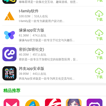
下载
咻咻星球是一款集社交互动、趣味游戏、创意...
时了解朋友的最新动态。
t-family软件
3. **多样化聊天方式**：支持文字、语音、图片、视频等多种
100.02M
516
人在玩
下载
聊天方式，丰富用户的交流体验。
t-family是一款专为家庭用户设计的...
4. **智能推荐系统**：根据用户的兴趣和喜好，智能推荐可能
缘缘app官方版
感兴趣的人或话题，扩大用户的社交圈子。
61.36M
474
人在玩
下载
缘缘App官方版是一款专注于社交与兴趣匹...
【enigma聊天app2026最新版亮点】
密折(加密社交)
40.35M
457
人在玩
1. **严格加密技术**：采用先进的加密技术，确保用户聊天内
下载
密折是一款专注于加密社交的创新型应用，旨...
容的安全性和隐私性。
跨友app安卓版
2. **个性化设置**：用户可以根据自己的喜好，自定义聊天背
39.95M
443
人在玩
景、字体等，打造个性化的聊天界面。
下载
跨友App安卓版是一款专为跨文化交流与社...
3. **丰富的社交活动**：定期举办线上活动，为用户提供更多
精品推荐
结识新朋友的机会。
4. **优质的客户服务**：提供全天候客户服务支持，解答用户