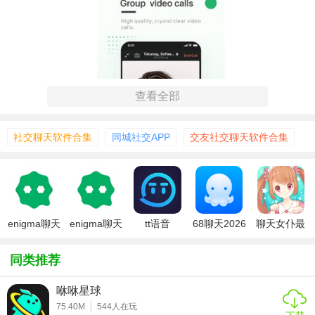
查看全部
社交聊天软件合集
同城社交APP
交友社交聊天软件合集
enigma聊天
enigma聊天
tt语音
68聊天2026
聊天女仆最
安卓版
软件
app2026最
最新版
新版2026
【enigma聊天app2026最新版功能】
新版
同类推荐
1. **单人及群组聊天**：支持一对一和多人聊天模式，方便用
户与不同人群进行交流。
咻咻星球
75.40M
544
人在玩
2. **实时消息传输**：提供实时消息传输功能，让用户可以随