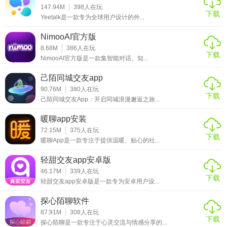
147.94M
398
人在玩
子，结识更多志同道合的朋友。快来下载体验吧！
下载
Yeetalk是一款专为全球用户设计的外...
NimooAI官方版
8.68M
386
人在玩
下载
NimooAI官方版是一款集智能对话、知...
己陌同城交友app
90.76M
380
人在玩
下载
己陌同城交友App：开启同城浪漫邂逅之旅...
暖聊app安装
72.15M
375
人在玩
下载
暖聊App是一款专注于提供温暖、贴心的社...
轻甜交友app安卓版
46.17M
339
人在玩
下载
轻甜交友app安卓版是一款专为安卓用户设...
探心陌聊软件
87.91M
308
人在玩
下载
探心陌聊是一款专注于心灵交流与情感分享的...