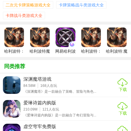
二次元卡牌策略游戏大全
卡牌策略战斗类游戏大全
【哈利波特：魔法觉醒正式版内容】
卡牌战斗类游戏大全
1. 剧情体验：玩家将从收到霍格沃茨的录取通知书开始，体
验对角巷的购物、九又四分之三站台的穿越等原著中的经典
场景，并在游戏中与原著角色互动，共同经历一系列冒险故
事。
哈利波特：
哈利波特魔
网易哈利波
哈利波特：
哈利波特:魔
2. 魔法学习：在霍格沃茨，玩家可以学习各种魔法课程，如
魔法觉醒正
法觉醒正式
特魔法觉醒
魔法觉醒
法觉醒国际
魔咒课、魔法史、草药学等，提升自己的魔法技能。
式服
版
正式服
服
同类推荐
3. 卡牌对战：游戏的核心玩法之一是卡牌对战，玩家可以收
集各种魔法卡牌，包括伙伴卡、召唤卡、咒语卡等，并搭配
深渊魔塔游戏
84.58M
168
人在玩
回响构建独特的卡组，与其他玩家进行对战。
下载
《深渊魔塔》是一款融合了策略、冒险与角色...
4. 社交互动：游戏内设有多种社交功能，玩家可以加入不同
爱琳诗篇内购版
的社团，与其他玩家组队探险、参加舞会、魁地奇比赛等，
210.09M
121
人在玩
共同体验魔法世界的乐趣。
下载
《爱琳诗篇内购版》是一款融合了奇幻冒险与...
【哈利波特：魔法觉醒正式版功能】
虚空穹牢免费版