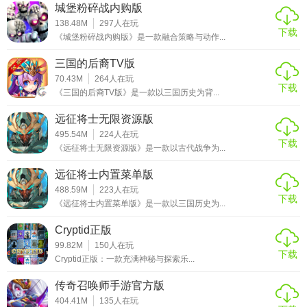
城堡粉碎战内购版
138.48M
297
人在玩
下载
《城堡粉碎战内购版》是一款融合策略与动作...
三国的后裔TV版
70.43M
264
人在玩
下载
《三国的后裔TV版》是一款以三国历史为背...
远征将士无限资源版
495.54M
224
人在玩
下载
《远征将士无限资源版》是一款以古代战争为...
远征将士内置菜单版
488.59M
223
人在玩
下载
《远征将士内置菜单版》是一款以三国历史为...
Cryptid正版
99.82M
150
人在玩
下载
Cryptid正版：一款充满神秘与探索乐...
传奇召唤师手游官方版
404.41M
135
人在玩