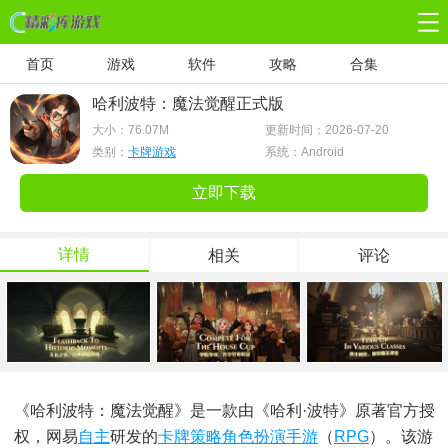
首页
游戏
软件
攻略
合集
哈利波特：魔法觉醒正式版
大小：
76.07M
更新时间：2026-07-20
类别：
卡牌游戏
系统：Android
立即下载
详情
相关
评论
《哈利波特：魔法觉醒》是一款由《哈利·波特》原著官方授
权，网易
自主
研发的
卡牌策略
角色扮演手游
（
RPG
）。该游