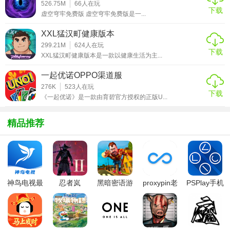
526.75M
66
人在玩
1. 角色定制：玩家可以自定义角色的外观和名字，选择不同
下载
虚空穹牢免费版 虚空穹牢免费版是一...
的学院和角色特性。
XXL猛汉町健康版本
2. 装备系统：游戏中包含卡牌、魔法回响、魔杖等多种装
299.21M
624
人在玩
下载
XXL猛汉町健康版本是一款以健康生活为主...
备，玩家可以通过抽卡、任务等方式获取并强化它们。
一起优诺OPPO渠道服
3. 养成系统：玩家可以通过完成任务、参与活动等方式获取
276K
523
人在玩
金币和特殊货币，用于升级卡牌、回响等装备，提升角色实
下载
《一起优诺》是一款由育碧官方授权的正版U...
力。
4. 地图探索：游戏内设有丰富的场景地图，玩家可以自由探
精品推荐
索并发现隐藏的宝藏和秘密。
5. 剧情推进：游戏采用章节式剧情设计，玩家需要完成各种
任务和挑战来推进剧情发展。
神鸟电视最
忍者岚
黑暗密语游
proxypin老
PSPlay手机
【哈利波特：魔法觉醒正式版攻略】
新版
2(NinjaArashi2)
戏中文版
版本
版
1. 合理搭配卡组：根据战斗需求选择合适的卡牌和回响构建
卡组，确保卡组具有足够的输出和防御能力。