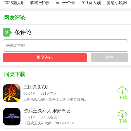
2026懒人听
哆啦A梦牧
one一个最
911食人族
魔笔小说网
2. 积极参与活动：游戏中的活动通常会提供丰富的奖励和经
书
场物语2
新版本
最新版
页版入口
验值，玩家可以积极参与活动来提升等级和获取装备。
网友评论
3. 合理利用资源：游戏中的金币和特殊货币是有限的资源，
条评论
0
玩家需要合理利用它们来升级卡牌和装备，提升角色实力。
4. 加入社团并互动：加入社团并与其他玩家互动可以增加游
戏的乐趣和社交体验，同时也有助于提升游戏内的资源和信
息获取。
【哈利波特：魔法觉醒正式版测评】
同类下载
《哈利波特：魔法觉醒》凭借其精美的画面、丰富的游戏内
三国杀3.7.0
容和深度的策略玩法受到了广大玩家的喜爱。游戏不仅还原
60.04M
521
人在玩
下载
三国杀3.7.0是一款基于三国历史背景的...
了原著中的经典场景和角色，还加入了多种创新元素和玩
法，让玩家能够亲身体验魔法世界的魅力。同时，游戏还提
游戏王决斗大师安卓版
供了丰富的社交功能和活动玩法，让玩家能够与其他玩家互
56.91M
300
人在玩
下载
动并共同体验游戏的乐趣。
《游戏王决斗大师（Yu-Gi-Oh! M...