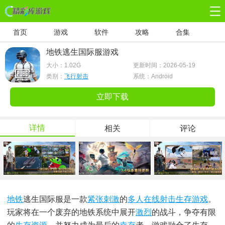
首页
游戏
软件
攻略
合集
地铁逃生国际服游戏
大小：
1.02G
更新时间：2026-05-19
类别：
飞行射击
系统：Android
立即下载
详情
相关
评论
地铁
逃生国际服是一款
紧张刺激
的
多人在线射击
生存游戏
。
玩家将在一个废弃的地铁系统中展开
激烈
的战斗，争夺有限