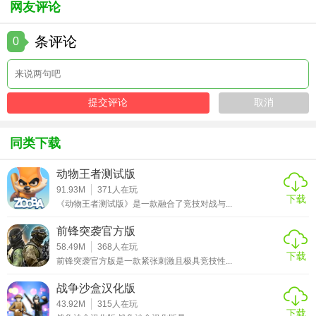
网友评论
地铁逃生国际服以其紧张刺激的游戏体验、丰富的装备系统
和多样化的游戏模式赢得了众多玩家的喜爱。游戏中的社交
条评论
0
互动功能也为玩家提供了更多交流和合作的机会。尽管有时
会遇到一些网络延迟或匹配问题，但总体来说，地铁逃生国
际服是一款值得一试的射击生存游戏。
同类下载
动物王者测试版
91.93M
371
人在玩
下载
《动物王者测试版》是一款融合了竞技对战与...
前锋突袭官方版
58.49M
368
人在玩
下载
前锋突袭官方版是一款紧张刺激且极具竞技性...
战争沙盒汉化版
43.92M
315
人在玩
下载