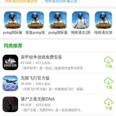
地铁逃生国际服游戏
地铁逃生国际服正版
【地铁逃生国际服游戏特色】
1. 真实场景还原：游戏采用了先进的3D技术，将地铁系统的
每一个角落都还原得栩栩如生，为玩家带来沉浸式的游戏体
验。
pubg国际服
新版pubg地
pubg国际服
地铁逃生(国
地铁逃生国
地铁逃生体
铁逃生国际
地铁逃生
际服)最新版
际服
2. 丰富装备系统：游戏中有大量的武器、防具和道具供玩家
验服
服
同类推荐
选择。每种装备都有其独特的属性和效果，玩家可以根据自
己的战斗风格进行搭配。
装甲纷争游戏免费安装
61.24M
477
人在玩
3. 多样化游戏模式：除了传统的生存模式外，游戏还提供了
下载
《装甲纷争》是一款以二战及现代战争为背景...
团队竞技、夺旗战等多种游戏模式，满足不同玩家的需求。
无限飞行官方版
4. 社交互动功能：玩家可以与队友进行实时语音交流，共同
99.32M
438
人在玩
下载
制定战术。同时，游戏还提供了好友系统、公会系统等社交
《无限飞行官方版》是一款集模拟飞行、探索...
功能，方便玩家结识新朋友。
僵尸之夜无限DNA
69.31M
423
人在玩
【地铁逃生国际服游戏攻略】
下载
《僵尸之夜：无限DNA》是一款充满创意与...