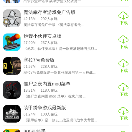
战争沙盒汉化版 战争沙盒汉化版是一...
魔法幸存者游戏免广告版
42.13M
292
人在玩
下载
魔法幸存者免广告版 《魔法幸存者免...
炮轰小伙伴安卓版
27.90M
237
人在玩
下载
《炮轰小伙伴安卓版》是一款充满趣味与挑战...
塞拉7号免费版
51.97M
228
人在玩
下载
塞拉7号免费版是一款紧张刺激的第一人称战...
僵尸之夜内置mod菜单
18.81M
118
人在玩
下载
《僵尸之夜内置 mod 菜单》游戏介绍 ...
装甲纷争游戏最新版
61.24M
100
人在玩
下载
《装甲纷争》是一款以二战及现代战争为背景...
300弓箭手