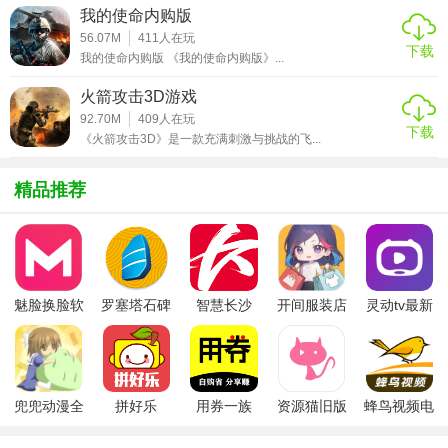
1. 熟悉地图：在游戏开始前，先熟悉地图的布局和掩体位
我的使命内购版
置。这有助于玩家在战斗中快速找到掩护，避免被敌人发
56.07M
411
人在玩
下载
现。
我的使命内购版 《我的使命内购版》...
2. 合理搭配装备：根据游戏模式和战斗环境，选择合适的武
火箭攻击3D游戏
器和防具。例如，在狭窄的地铁隧道中，近战武器可能更实
92.70M
409
人在玩
下载
《火箭攻击3D》是一款充满刺激与挑战的飞...
用。
3. 保持警惕：在游戏中，时刻保持警惕是非常重要的。注意
精品推荐
观察周围的声音和动静，及时发现并消灭敌人。
4. 与队友配合：在团队竞技或生存模式中，与队友保持良好
的配合是获胜的关键。通过实时语音交流，共同制定战术和
行动计划。
魅脸换脸软
罗塞塔石碑
智慧长沙
开间服装店
灵动tv最新
件
安卓版
app
手机版
版本
5. 利用道具和资源：游戏中有很多道具和资源可以利用，如
医疗包、弹药箱等。合理使用这些道具可以帮助玩家在战斗
中取得优势。
兜兜动漫全
拼好乐
用券一族
资源猫旧版
蜂鸟视频电
集在线播放
视剧全集
【地铁逃生国际服游戏测评】