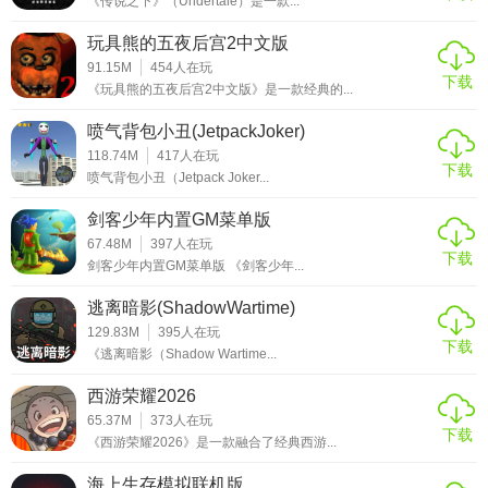
《传说之下》（Undertale）是一款...
玩具熊的五夜后宫2中文版
91.15M
454
人在玩
下载
《玩具熊的五夜后宫2中文版》是一款经典的...
喷气背包小丑(JetpackJoker)
118.74M
417
人在玩
下载
喷气背包小丑（Jetpack Joker...
剑客少年内置GM菜单版
67.48M
397
人在玩
下载
剑客少年内置GM菜单版 《剑客少年...
逃离暗影(ShadowWartime)
129.83M
395
人在玩
下载
《逃离暗影（Shadow Wartime...
西游荣耀2026
65.37M
373
人在玩
下载
《西游荣耀2026》是一款融合了经典西游...
海上生存模拟联机版