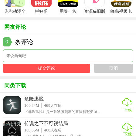
3. 关注剧情线索：游戏的剧情线索是解开谜题的关键，玩家
兜兜动漫全
拼好乐
用券一族
资源猫旧版
蜂鸟视频电
需要仔细阅读对话和提示，注意细节。
集在线播放
视剧全集
4. 及时升级装备：随着游戏的深入，敌人的实力会逐渐增
网友评论
强，玩家需要及时升级装备和技能，以应对挑战。
条评论
0
5. 利用社交功能：与其他玩家合作可以更快地完成任务和挑
战，同时也可以通过社交功能获取更多的资源和信息。
【兽化实验室最新版点评】
兽化实验室最新版以其独特的科幻背景和丰富的游戏内容吸
同类下载
引了大量玩家。游戏中的多线剧情和角色养成系统为玩家提
供了极高的自由度，而兽化变身和实验室模拟等创新功能也
危险逃脱
为游戏增添了更多乐趣。同时，游戏的社交互动功能也增强
109.24M
469
人在玩
下载
了玩家之间的交流和合作。总的来说，兽化实验室最新版是
《危险逃脱》是一款紧张刺激的冒险解谜类游...
一款值得一试的冒险角色扮演游戏。
传说之下不可视结局
160.65M
468
人在玩
下载