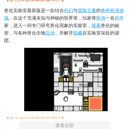
兽化实验室最新版是一款结合
科幻
与
冒险元素
的
角色扮演游
戏
。在这个充满未知与神秘的世界里，玩家将
扮演
一名
科学
家，进入一间专门研究兽化现象的实验室，
探索
兽化的秘
密，与各种兽化生物
互动
，并解开
隐藏
在实验室深处的谜
团。
【兽化实验室最新版用法】
查看全部