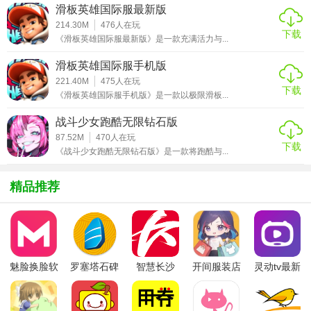
滑板英雄国际服最新版
2. 角色养成：玩家可以通过培养角色技能、升级装备等方式
214.30M
476
人在玩
提升角色实力。
下载
《滑板英雄国际服最新版》是一款充满活力与...
3. 兽化变身：玩家在特定条件下可以兽化变身，获得强大的
滑板英雄国际服手机版
能力和新的战斗方式。
221.40M
475
人在玩
下载
《滑板英雄国际服手机版》是一款以极限滑板...
4. 实验室模拟：玩家可以管理自己的实验室，进行科学研
究，解锁新的兽化技术和装备。
战斗少女跑酷无限钻石版
87.52M
470
人在玩
5. 社交互动：游戏支持玩家之间的社交互动，可以组队探
下载
《战斗少女跑酷无限钻石版》是一款将跑酷与...
险、分享资源或进行交易。
精品推荐
【兽化实验室最新版攻略】
1. 注意资源分配：在实验室中，资源是有限的，玩家需要合
理分配资源，确保角色的成长和战斗需求。
2. 多尝试不同互动：与兽化生物的互动方式多种多样，玩家
魅脸换脸软
罗塞塔石碑
智慧长沙
开间服装店
灵动tv最新
件
安卓版
app
手机版
版本
可以多尝试不同的互动方式，以发现更多隐藏的内容和线
索。