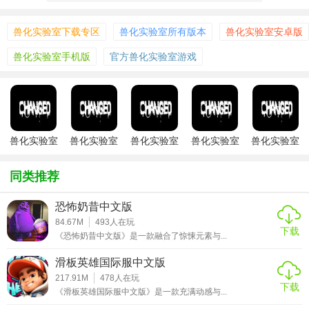
1. 创建角色：玩家首先需要创建自己的角色，选择性别、外
貌等特征，并设定初始技能。
兽化实验室下载专区
兽化实验室所有版本
兽化实验室安卓版
2. 探索实验室：通过点击或滑动屏幕，玩家可以在实验室的
兽化实验室手机版
官方兽化实验室游戏
各个区域进行探索，发现隐藏的线索和物品。
3. 与兽化生物互动：玩家可以与实验室中的兽化生物进行交
流、战斗或合作，通过不同的互动方式影响它们的行为和态
度。
兽化实验室
兽化实验室
兽化实验室
兽化实验室
兽化实验室
官方最新版
2026最新版
女兽化
安卓下载
安卓版
4. 解锁谜题：实验室中隐藏着许多谜题和机关，玩家需要运
用智慧和技能解开它们，以获取关键信息或道具。
同类推荐
5. 升级与成长：通过完成任务和挑战，玩家可以获得经验值
恐怖奶昔中文版
和资源，用于提升自己的技能和装备，增强战斗力。
84.67M
493
人在玩
下载
《恐怖奶昔中文版》是一款融合了惊悚元素与...
【兽化实验室最新版功能】
滑板英雄国际服中文版
1. 多线剧情：游戏拥有多条剧情线，玩家的选择将影响故事
217.91M
478
人在玩
下载
《滑板英雄国际服中文版》是一款充满动感与...
的发展和结局。