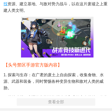
找
资源、建立基地、与敌对势力战斗，以在这片废墟之上重
建人类文明。
【头号禁区手游官方版内容】
1. 探索与生存：在广袤的废土上自由探索，收集食物、水
源、武器和装备，同时警惕各种变异生物和敌对人类的威
胁。
2. 基地建设：利用收集到的资源建造和升级安全基地，作为
查看全部
抵抗外来威胁的堡垒，同时可以在基地内研究科技，提升生
存能力。