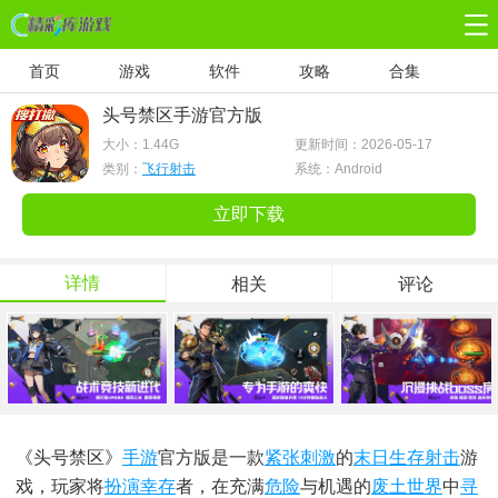
首页
游戏
软件
攻略
合集
头号禁区手游官方版
大小：
1.44G
更新时间：2026-05-17
类别：
飞行射击
系统：Android
立即下载
详情
相关
评论
《头号禁区》
手游
官方版是一款
紧张刺激
的
末日生存射击
游
戏，玩家将
扮演
幸存
者，在充满
危险
与机遇的
废土世界
中
寻