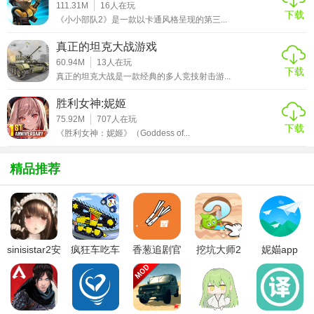
111.31M
16
人在玩
4. 个性化装扮：丰富的服装和饰品系统，让玩家可以自由装
下载
《小小部队2》是一款以卡通风格呈现的第三...
扮角色，展现个性风采。
真正的坦克大战游戏
【头号禁区手游官方版优势】
60.94M
13
人在玩
下载
真正的坦克大战是一款经典的多人竞技射击游...
1. 高清画质：采用顶级画质引擎，呈现细腻的画面和震撼的
胜利女神:妮姬
视觉效果，带来沉浸式游戏体验。
75.92M
707
人在玩
下载
2. 流畅操作：优化操作手感，确保玩家在激烈战斗中也能享
《胜利女神：妮姬》（Goddess of...
受流畅的操作体验。
精品推荐
3. 丰富内容：游戏内包含大量可探索区域、任务和挑战，保
证长期游玩不枯燥。
4. 持续更新：官方承诺定期更新内容，包括新地图、角色、
武器等，保持游戏新鲜感。
sinisistar2安
疯狂车吃车
香葱追剧官
挖坑大师2
妮媌app
卓汉化版
3中文版
方最新版
【头号禁区手游官方版推荐】
《头号禁区》手游官方版以其独特的末日背景、丰富的游戏