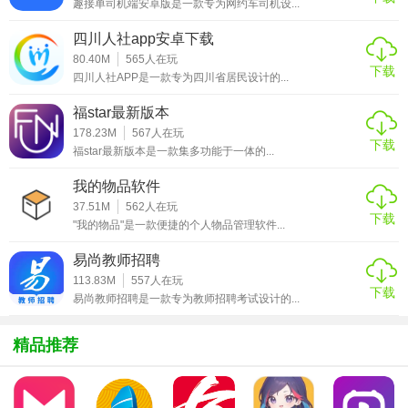
趣接单司机端安卓版是一款专为网约车司机设...
四川人社app安卓下载
【正点好天气技巧】
80.40M
565
人在玩
下载
四川人社APP是一款专为四川省居民设计的...
1. 自定义首页展示：用户可根据个人喜好选择展示的内容，
福star最新版本
如只显示温度、湿度或增加空气质量指数等。
178.23M
567
人在玩
下载
福star最新版本是一款集多功能于一体的...
2. 语音播报功能：对于视力不佳的用户，提供语音播报天气
功能，解放双眼也能知天气。
我的物品软件
37.51M
562
人在玩
3. 定时提醒：设置未来某个时间段的天气提醒，如“下午3点
下载
"我的物品"是一款便捷的个人物品管理软件...
下雨，记得带伞”。
易尚教师招聘
【正点好天气亮点】
113.83M
557
人在玩
下载
易尚教师招聘是一款专为教师招聘考试设计的...
1. 高精度天气预报：采用先进算法，提供比传统预报更准确
的天气预测。
精品推荐
2. 全面生活建议：不仅告知天气，更根据天气给出健康、出
行等多方面的生活建议。