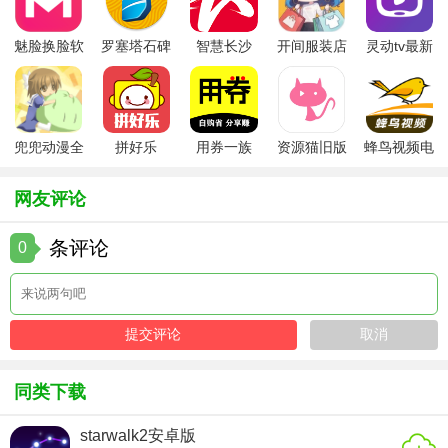
3. 界面简洁美观：设计简洁，色彩温馨，视觉上给人以舒适
魅脸换脸软
罗塞塔石碑
智慧长沙
开间服装店
灵动tv最新
感。
件
安卓版
app
手机版
版本
4. 快速响应：实时更新天气数据，确保用户获取最新天气信
息。
兜兜动漫全
拼好乐
用券一族
资源猫旧版
蜂鸟视频电
5. 低流量消耗：优化后台运行，减少流量消耗，适合各种网
集在线播放
视剧全集
络环境使用。
网友评论
【正点好天气用法】
条评论
0
1. 下载并安装正点好天气软件至手机或平板。
2. 打开应用，允许位置权限以获取当前位置天气。
3. 查看首页实时天气信息及未来几天的天气预报。
4. 点击添加按钮，可添加其他城市进行天气查询。
同类下载
5. 根据需要调整应用设置，如自定义显示内容、开启或关闭
starwalk2安卓版
语音播报等。