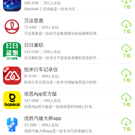
208.42M
551
人在玩
下载
StarWalk 2 安卓版是一款专为天...
【正点好天气点评】
万达普惠
正点好天气以其精准的数据、人性化的设计以及丰富的功
72.44M
543
人在玩
能，成为用户日常生活中不可或缺的天气预报工具。无论是
下载
万达普惠是一款由万达集团推出的金融类应用...
日常出行规划、户外活动准备还是关注家人健康，正点好天
日日兼职
气都能提供及时有效的帮助，是追求高品质生活用户的优
124.21M
538
人在玩
选。
下载
日日兼职是一款专注于提供各类兼职信息的手...
悦米行车记录仪
87.87M
498
人在玩
下载
悦米行车记录仪是一款专为驾驶场景设计的智...
倍思App官方版
187.06M
494
人在玩
下载
倍思App官方版是一款由倍思科技精心打造...
优胜汽修大师app
33.59M
489
人在玩
下载
优胜汽修大师app是一款专为汽车维修行业...