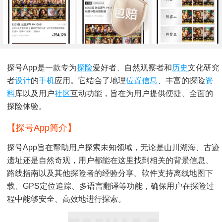
探号App是一款专为
探险
爱好者、自然观察者和
历史
文化研究
者
设计
的
手机
应用。它结合了地理
位置
信息
、丰富的探险
资
料
库以及用户
社区
互动功能，旨在为用户提供便捷、全面的
探险体验。
【探号app简介】
探号App旨在帮助用户探索未知领域，无论是山川湖海、古迹
遗址还是自然奇观，用户都能在这里找到相关的背景信息、
路线指南以及其他探险者的经验分享。软件支持离线地图下
载、GPS定位追踪、多语言翻译等功能，确保用户在探险过
程中能够安全、高效地进行探索。