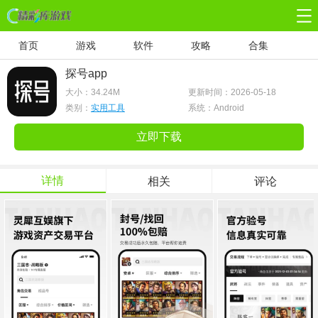
首页
游戏
软件
攻略
合集
探号app
大小：
34.24M
更新时间：2026-05-18
类别：
实用工具
系统：Android
立即下载
详情
相关
评论