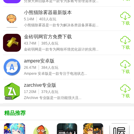
分身大师旧版本是一款专为多账号管理需求设...
随或参考。
小熊猫除雾器最新版本
3. 多语言翻译：支持多种语言翻译，便于国际探险交流。
5.14M
403
人在玩
下载
小熊猫除雾器是一款专为解决各类设备屏幕起...
4. 社区互动：与其他探险爱好者交流经验，参与话题讨论。
金砖弱网官方免费下载
5. 紧急求助：内置紧急求助功能，可快速发送求助信息至预
43.74M
385
人在玩
设联系人。
下载
金砖弱网是一款专为网络环境优化设计的实用...
【探号app亮点】
ampere安卓版
26.47M
384
人在玩
下载
1. 丰富的探险资料库：涵盖全球各地的自然景观、历史遗迹
Ampere 安卓版是一款专注于电池状态...
等信息。
zarchive专业版
2. GPS定位与轨迹记录：精准定位，记录探险过程中的每一
17.20M
379
人在玩
下载
ZArchive 专业版是一款功能强大且...
个细节。
3. 社区互动与分享：构建探险爱好者的交流空间，分享经
精品推荐
验、图片和视频。
4. 离线功能完善：支持离线地图下载和离线使用，无需网络