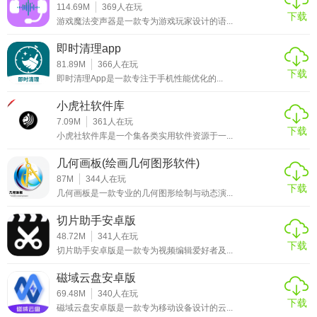
114.69M
369
人在玩
下载
探号App以其丰富的探险资料库、精准的GPS定位和强大的
游戏魔法变声器是一款专为游戏玩家设计的语...
社区互动功能，为探险爱好者提供了一个全面、便捷的探险
即时清理app
平台。无论是想要了解某个地点的详细背景信息，还是记录
81.89M
366
人在玩
并分享自己的探险经历，探号App都能满足用户的需求。其离
下载
即时清理App是一款专注于手机性能优化的...
线功能和多语言支持也进一步提升了用户体验，使得这款应
小虎社软件库
用成为探险爱好者的必备工具。
7.09M
361
人在玩
下载
小虎社软件库是一个集各类实用软件资源于一...
几何画板(绘画几何图形软件)
87M
344
人在玩
下载
几何画板是一款专业的几何图形绘制与动态演...
切片助手安卓版
48.72M
341
人在玩
下载
切片助手安卓版是一款专为视频编辑爱好者及...
磁域云盘安卓版
69.48M
340
人在玩
下载
磁域云盘安卓版是一款专为移动设备设计的云...