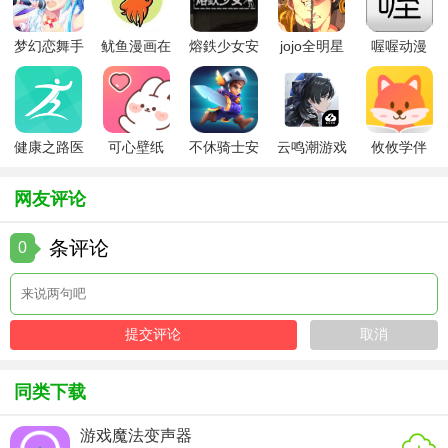
也能正常使用。
梦幻恋舞手
鱿鱼漫画在
熔鉄少女安
jojo全明星
喔喔动漫
5. 多语言支持：提供多语言翻译工具，方便国际用户交流。
游
线版
卓版
大乱斗全人
物
【探号app用法】
1. 注册登录：下载并安装探号App后，进行注册并登录。
健康之路医
可心壁纸
不休骑士安
云鸣潮游戏
攸攸学伴
务版
app手机版
卓版
2. 探索发现：在首页浏览推荐地点、最新探险活动和用户分
享的内容。
网友评论
3. 搜索目的地：通过关键词搜索想要前往的地点，查看详细
条评论
0
信息。
4. 记录轨迹：在探险过程中，开启GPS轨迹记录功能，记录
自己的行程。
5. 社区互动：在社区中发布自己的探险经历、图片和视频，
与其他用户互动交流。
同类下载
【探号app点评】
游戏魔法变声器