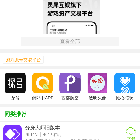
查看全部
游戏账号交易平台
探号
俏郎中APP
西部航空
透明头像
比心陪玩
app
APP
app
【探号app技巧】
同类推荐
1. 离线地图下载：提前下载目的地地图，无需网络即可进行
导航和定位。
分身大师旧版本
76.14M
404
人在玩
2. GPS轨迹记录：记录并分享自己的探险轨迹，方便他人跟
下载