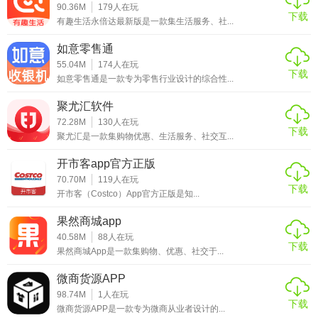
90.36M
179
人在玩
快闪优品凭借其丰富的商品种类、实惠的优惠活动以及活跃
下载
有趣生活永倍达最新版是一款集生活服务、社...
的社交氛围，是追求时尚与品质生活的用户不可多得的选
如意零售通
择。无论是日常购物还是探索新鲜事物，快闪优品都能提供
55.04M
174
人在玩
便捷、愉悦的购物体验。
下载
如意零售通是一款专为零售行业设计的综合性...
聚尤汇软件
72.28M
130
人在玩
下载
聚尤汇是一款集购物优惠、生活服务、社交互...
开市客app官方正版
70.70M
119
人在玩
下载
开市客（Costco）App官方正版是知...
果然商城app
40.58M
88
人在玩
下载
果然商城App是一款集购物、优惠、社交于...
微商货源APP
98.74M
1
人在玩
下载
微商货源APP是一款专为微商从业者设计的...