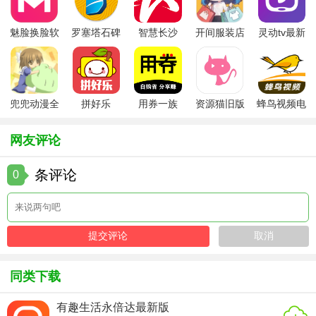
活空间。
魅脸换脸软
罗塞塔石碑
智慧长沙
开间服装店
灵动tv最新
4. 数码科技：最新科技产品、电子产品、智能穿戴设备，满
件
安卓版
app
手机版
版本
足科技爱好者需求。
【快闪优品玩法】
兜兜动漫全
拼好乐
用券一族
资源猫旧版
蜂鸟视频电
1. 浏览推荐：首页浏览个性化推荐商品，发现新惊喜。
集在线播放
视剧全集
2. 搜索筛选：通过关键词搜索或筛选条件，精准定位所需商
网友评论
品。
条评论
0
3. 参与社区：在社区发表购物心得，参与话题讨论，结识志
同道合的朋友。
4. 领取优惠：查看并领取各类优惠券，享受更多购物折扣。
5. 分享收益：邀请好友注册并使用快闪优品，双方均可获得
额外奖励。
同类下载
【快闪优品推荐】
有趣生活永倍达最新版