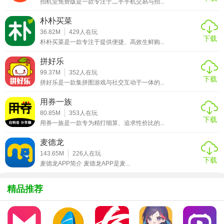
拍机堂免费版是一款专注于二手手机交易与拍...
【快闪优品技巧】
朴朴买菜
36.82M
429
人在玩
下载
1. 快速搜索：利用精准的搜索功能，快速找到心仪商品。
朴朴买菜是一款专注于提供便捷、高效生鲜购...
2. 关注功能：关注喜欢的店铺或商品，第一时间获取上新及
拼好乐
优惠信息。
99.37M
352
人在玩
下载
拼好乐是一款集拼图游戏与社交互动于一体的...
3. 收藏夹：将心仪商品加入收藏夹，方便后续比较与购买。
用券一族
4. 晒单赢奖：分享购物体验至社区，有机会获得平台奖励或
80.85M
353
人在玩
下载
商家优惠券。
用券一族是一款专为精打细算、追求性价比的...
麦德龙
【快闪优品内容】
143.65M
226
人在玩
下载
麦德龙APP简介 麦德龙APP是麦...
1. 潮流服饰：最新潮流服装、鞋包配饰，紧跟时尚趋势。
2. 美妆护肤：国内外知名品牌美妆产品，专业美妆工具与教
精品推荐
程。
3. 家居生活：家居用品、智能家电、家居装饰，打造舒适生