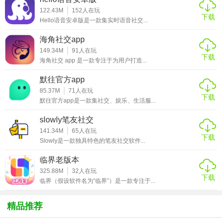
122.43M
152
人在玩
3. 消息自毁：支持发送自毁消息，消息一旦被阅读或达到设
下载
Hello语音安卓版是一款集实时语音社交...
定时间后自动销毁，保护用户隐私。
海角社交app
4. 多端同步：支持手机、电脑等多端同步，方便用户随时切
149.34M
91
人在玩
下载
换设备查看消息。
海角社交 app 是一款专注于为用户打造...
默往官方app
【思语app安卓版内容】
85.37M
71
人在玩
下载
1. 安全通讯：提供文字、语音、视频、图片等多种通讯方
默往官方app是一款集社交、娱乐、生活服...
式，支持群聊和单聊。
slowly笔友社交
141.34M
65
人在玩
2. 个性化设置：提供多种消息气泡、主题皮肤等个性化设置
下载
Slowly是一款独具特色的笔友社交软件...
选项，满足用户个性化需求。
临界老版本
3. 联系人管理：支持添加、删除、搜索联系人，方便用户管
325.88M
32
人在玩
理通讯录。
下载
临界（假设软件名为“临界”）是一款专注于...
4. 消息管理：支持消息撤回、删除、转发等功能，方便用户
精品推荐
管理消息记录。