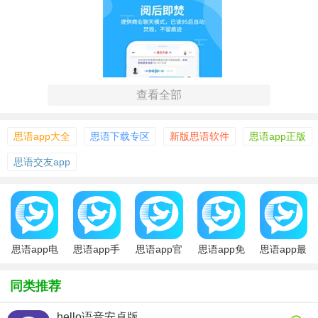
查看全部
思语app大全
思语下载专区
新版思语软件
思语app正版
思语交友app
【思语app安卓版特色】
1. 端到端加密：采用先进的加密技术，确保信息在传输过程
思语app电
思语app手
思语app官
思语app免
思语app最
脑版
机版
网版
费版
新版
中的安全性，防止信息被第三方窃取或篡改。
同类推荐
2. 匿名通讯：用户可以选择匿名方式进行通讯，保护个人隐
私不被泄露。
hello语音安卓版