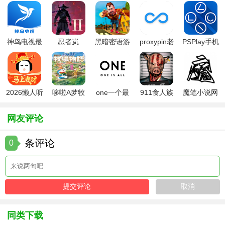
【思语app安卓版优势】
1. 安全保障：采用多重加密技术，确保信息传输的安全性，
保护用户隐私。
神鸟电视最
忍者岚
黑暗密语游
proxypin老
PSPlay手机
新版
2(NinjaArashi2)
戏中文版
版本
版
2. 匿名通讯：支持匿名通讯方式，保护用户个人隐私不被泄
露。
3. 操作便捷：界面简洁明了，操作便捷易懂，适合各类用户
2026懒人听
哆啦A梦牧
one一个最
911食人族
魔笔小说网
书
场物语2
新版本
最新版
页版入口
群体使用。
网友评论
4. 多端同步：支持手机、电脑等多端同步，方便用户随时切
换设备查看消息。
条评论
0
5. 隐私保护：提供消息自毁功能，保护用户隐私不被泄露。
【思语app安卓版推荐】
思语APP安卓版是一款值得推荐的加密通讯应用，尤其适合
注重隐私保护和个人安全的用户群体使用。无论是日常聊天
同类下载
还是工作沟通，都能提供安全可靠的服务保障。