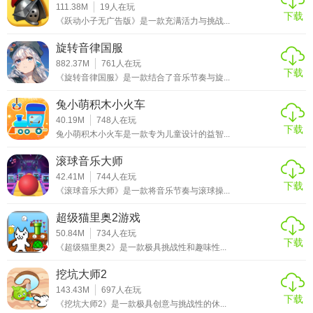
111.38M
19
人在玩
下载
《跃动小子无广告版》是一款充满活力与挑战...
旋转音律国服
882.37M
761
人在玩
下载
《旋转音律国服》是一款结合了音乐节奏与旋...
兔小萌积木小火车
40.19M
748
人在玩
下载
兔小萌积木小火车是一款专为儿童设计的益智...
滚球音乐大师
42.41M
744
人在玩
下载
《滚球音乐大师》是一款将音乐节奏与滚球操...
超级猫里奥2游戏
50.84M
734
人在玩
下载
《超级猫里奥2》是一款极具挑战性和趣味性...
挖坑大师2
143.43M
697
人在玩
下载
《挖坑大师2》是一款极具创意与挑战性的休...