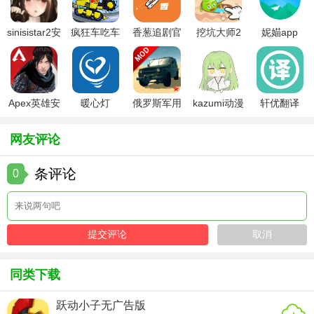
3. 连击加分：尽可能多地创造连击，不仅快速清除泡泡，还
sinisistar2安
疯狂车吃车
香葱追剧官
挖坑大师2
妮媌app
能获得额外分数和奖励。
卓汉化版
3中文版
方最新版
4. 耐心思考：遇到难题时，不妨暂停一下，思考更高效的解
决方案。
Apex英雄安
暖心灯
俄罗斯军用
kazumi动漫
轩优翻译
西蒙的貓：泡泡射手点评
卓下载
卡车模拟器
官方下载
mod版
《西蒙的猫：泡泡射手》以其独特的魅力吸引了大量玩家，
网友评论
它不仅是一款简单的泡泡射击游戏，更是一个充满爱与冒险
条评论
0
的奇妙世界。无论是画面、玩法还是故事剧情，都展现出了
开发团队的用心与创意。对于喜欢休闲益智游戏的玩家来
说，这款游戏绝对值得一试。
同类下载
跃动小子无广告版