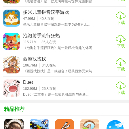
西蒙的貓：泡泡射手特色
《黑暗密语》是一款充满神秘与惊悚元素的冒...
多米儿童拼音汉字游戏
1. 策略与技巧：玩家需要巧妙利用不同颜色和形状的泡泡，
47.99M
40
人在玩
制定消除策略，考验智力和反应速度。
下载
多米儿童拼音汉字游戏是一款专为3-8岁儿...
2. 宠物养成：收集并培养各种独特的猫咪角色，每个猫咪都
泡泡射手流行狂热
有特殊技能，增强游戏趣味性和策略性。
115.71M
35
人在玩
下载
《泡泡射手流行狂热》是一款轻松有趣的休闲...
3. 社交功能：支持多人在线对战，与全球玩家一决高下，分
享高分记录，增加游戏的竞技性和社交性。
西游找找找
106.76M
34
人在玩
4. 温馨故事：游戏穿插着温馨感人的故事剧情，让玩家在娱
下载
《西游找找找》是一款融合了经典西游元素与...
乐的同时，也能感受到心灵的触动。
Duet
西蒙的貓：泡泡射手攻略
102.90M
25
人在玩
下载
Duet（二重奏）是一款极具挑战性与创新...
1. 观察先行：在进入每个关卡前，先观察泡泡的布局和颜色
分布，规划好消除路线。
精品推荐
2. 利用道具：合理利用游戏中的各种道具，如炸弹、变色球
等，可以事半功倍。