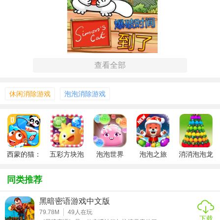
查看全部
西蒙的貓：泡泡射手亮点
1. 精美画面：游戏采用卡通风格设计，色彩鲜艳，角色可
休闲消除游戏
泡泡消除游戏
爱，为玩家营造出一个梦幻般的泡泡世界。
2. 创新玩法：结合传统泡泡射击玩法，加入独特的道具系
统、关卡设计以及故事剧情，让每一次射击都充满新鲜感。
西蒙的猫：
五彩方块泡
泡泡世界
泡泡之旅
消消泡泡龙
3. 丰富关卡：设有上百个精心设计的关卡，每个关卡都有不
泡泡射手
泡龙
同的挑战和故事背景，保证玩家长时间的游戏体验。
同类推荐
4. 互动体验：玩家可以与可爱的猫咪们进行互动，完成各种
任务，解锁新的故事章节和奖励。
黑暗密语游戏中文版
79.78M
49
人在玩
下载