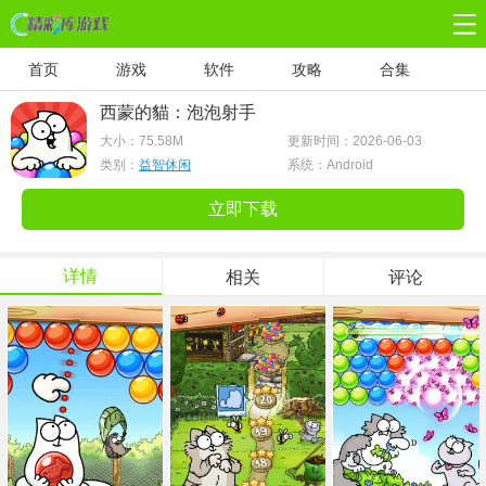
首页
游戏
软件
攻略
合集
西蒙的貓：泡泡射手
大小：
75.58M
更新时间：2026-06-03
类别：
益智休闲
系统：Android
立即下载
详情
相关
评论