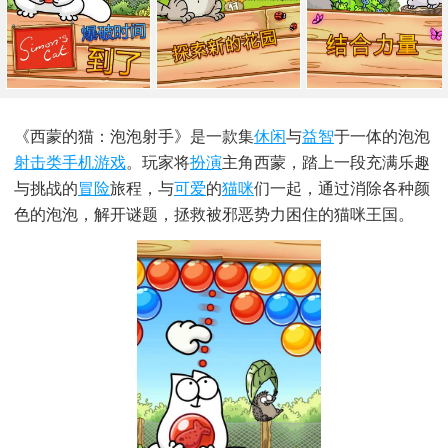
《西蒙的猫：泡泡射手》是一款集
休闲
与
益智
于一体的泡泡
射击类
手机游戏
。玩家将
扮演
主角西蒙，踏上一段充满乐趣
与挑战的
冒险
旅程，与
可爱
的
猫咪
们一起，通过消除各种颜
色的泡泡，解开谜题，拯救被邪恶势力困住的猫咪王国。