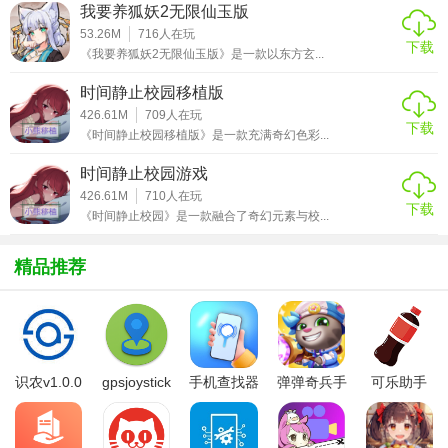
4. 社交互动：支持多人在线合作模式，玩家可以邀请好友一
我要养狐妖2无限仙玉版
起探险，共同解决难题。
53.26M
716
人在玩
下载
《我要养狐妖2无限仙玉版》是一款以东方玄...
薇薇与魔法之岛1.0.1版本技巧
时间静止校园移植版
426.61M
709
人在玩
1. 优先升级治疗魔法：在探险过程中，保持薇薇的健康至关
下载
《时间静止校园移植版》是一款充满奇幻色彩...
重要，因此建议优先升级治疗魔法。
时间静止校园游戏
2. 观察环境：很多谜题需要玩家仔细观察周围环境，利用场
426.61M
710
人在玩
景中的物品和线索解决问题。
下载
《时间静止校园》是一款融合了奇幻元素与校...
3. 合理分配技能点：根据游戏进程和敌人类型，合理分配技
精品推荐
能点，提升薇薇的生存能力和战斗力。
4. 利用道具：游戏中有很多有用的道具，如钥匙、炸药等，
合理利用这些道具可以大大简化任务难度。
薇薇与魔法之岛1.0.1版本测评
识农v1.0.0
gpsjoystick
手机查找器
弹弹奇兵手
可乐助手
官方
app
游免费版
5.26版本
《薇薇与魔法之岛》以其精美的画面、丰富的剧情和多样的
玩法受到了玩家们的喜爱。游戏不仅提供了丰富的探索内容