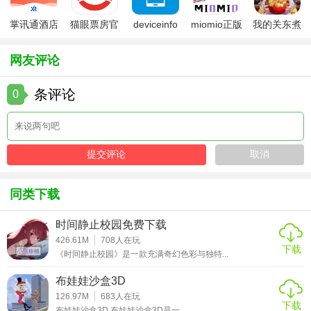
和战斗体验，还通过多结局设计增加了游戏的可玩性。尽管
掌讯通酒店
猫眼票房官
deviceinfo
miomio正版
我的关东煮
在某些方面（如角色平衡性）仍有改进空间，但总体来说是
管理软件
方版
官方版
下载最新
小铺免费版
一款值得一试的冒险解谜佳作。
网友评论
条评论
0
同类下载
时间静止校园免费下载
426.61M
708
人在玩
下载
《时间静止校园》是一款充满奇幻色彩与独特...
布娃娃沙盒3D
126.97M
683
人在玩
下载
布娃娃沙盒3D 布娃娃沙盒3D是一...