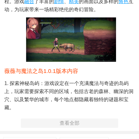
程。游戏
融合
了丰富的
剧情
、
精美
的画面以及多样的
角色
互
动，为玩家带来一场精彩绝伦的奇幻冒险。
薇薇与魔法之岛1.0.1版本内容
1. 探索神秘岛屿：游戏设定在一个充满魔法与奇迹的岛屿
上，玩家需要探索不同的区域，包括古老的森林、幽深的洞
穴、以及繁华的城市，每个地点都隐藏着独特的谜题和宝
藏。
2. 角色成长与装备：通过完成任务和挑战，玩家可以提升薇
查看全部
薇的等级，解锁新的技能和装备，增强战斗力。