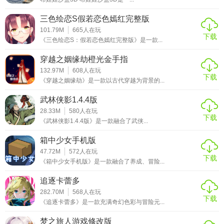
三色绘恋S假若恋色嫣红完整版
101.79M
665
人在玩
下载
《三色绘恋S：假若恋色嫣红完整版》是一款...
穿越之姻缘劫橙光金手指
132.97M
608
人在玩
下载
《穿越之姻缘劫》是一款以古代穿越为背景的...
武林侠影1.4.4版
28.33M
580
人在玩
下载
《武林侠影1.4.4版》是一款融合了武侠...
箱中少女手机版
47.72M
572
人在玩
下载
《箱中少女手机版》是一款融合了养成、冒险...
追逐卡蕾多
282.70M
568
人在玩
下载
《追逐卡蕾多》是一款充满奇幻色彩与冒险元...
梦之旅人游戏修改版