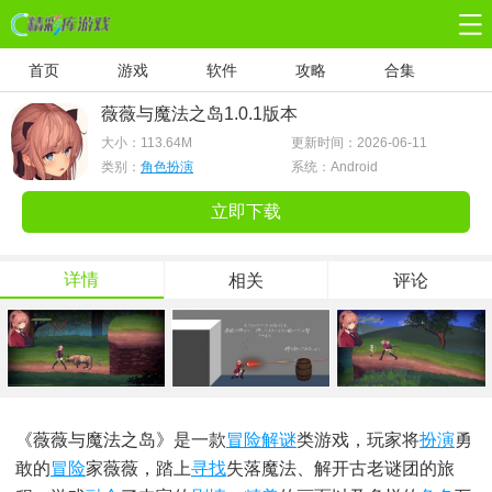
首页
游戏
软件
攻略
合集
薇薇与魔法之岛1.0.1版本
大小：
113.64M
更新时间：2026-06-11
类别：
角色扮演
系统：Android
立即下载
详情
相关
评论
《薇薇与魔法之岛》是一款
冒险解谜
类游戏，玩家将
扮演
勇
敢的
冒险
家薇薇，踏上
寻找
失落魔法、解开古老谜团的旅