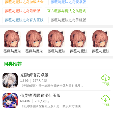
3. 魔法系统：游戏引入了丰富的魔法系统，玩家可以学习各
薇薇与魔法之岛游戏大全
薇薇与魔法之岛安卓版
种魔法，如治疗、攻击、防护等，根据不同的敌人灵活运
薇薇与魔法之岛最新版
官方薇薇与魔法之岛游戏
用。
薇薇与魔法之岛官方正版
薇薇与魔法之岛手机版
4. 剧情驱动：游戏以丰富的剧情为核心，随着故事的发展，
玩家将逐渐揭开岛屿的秘密，并面临各种抉择和挑战。
5. 多结局设计：根据玩家的选择和行为，游戏将有多个不同
的结局，增加了重复游玩的价值。
薇薇与魔法
薇薇与魔法
薇薇与魔法
薇薇与魔法
薇薇与魔法
之岛游戏免
之岛直装版
之岛手游汉
之岛五月更
之岛手游完
薇薇与魔法之岛1.0.1版本功能
费
化版
新版
整版
同类推荐
1. 角色自定义：玩家可以自定义薇薇的外观和装备，打造独
一无二的冒险家形象。
光隙解语安卓版
1.84G
757
人在玩
2. 即时战斗系统：采用即时战斗模式，玩家需要灵活操作薇
下载
《光隙解语》是一款融合策略卡牌与即时战斗...
薇与敌人战斗，体验紧张刺激的战斗乐趣。
仙灵物语限资源仙玉版
3. 任务系统：丰富的任务系统，包括主线任务、支线任务和
68.43M
736
人在玩
下载
随机事件，让游戏世界更加生动和有趣。
《仙灵物语限资源仙玉版》是一款以东方仙侠...