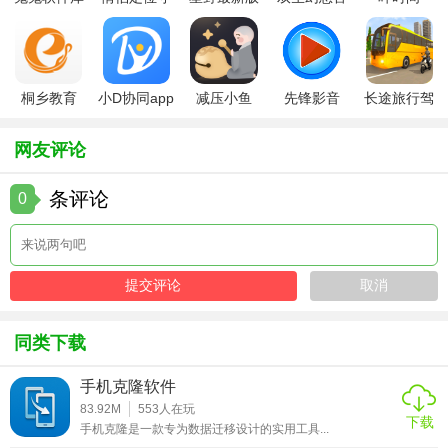
最新版
护软件
方版
【快找资源app玩法】
1. 搜索资源：在首页输入框中输入关键词，点击搜索按钮即
可开始搜索。
桐乡教育
小D协同app
减压小鱼
先锋影音
长途旅行驾
app手机版
全新版
app
app最新版
驶中文版
2. 筛选资源：通过分类、标签等方式筛选所需资源。
网友评论
3. 下载资源：找到目标资源后，点击下载按钮即可开始下
载。
条评论
0
4. 管理下载：在下载管理页面查看和管理已下载的资源。
5. 分享资源：支持将找到的资源通过社交媒体或邮件分享给
好友。
【快找资源app推荐】
同类下载
如果你是一个热爱寻找各种资源的用户，那么快找资源App绝
手机克隆软件
对是你的不二之选。无论是电子书、电影还是音乐、软件，
83.92M
553
人在玩
下载
手机克隆是一款专为数据迁移设计的实用工具...
你都能在这里找到你想要的。快来下载体验吧！