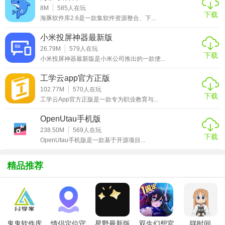
8M
585
人在玩
间。
下载
海豚软件库2.6是一款集软件资源整合、下...
4. 安全无忧：所有资源均经过严格筛选，确保无毒、无恶意
小米投屏神器最新版
插件，保障用户设备安全。
26.79M
579
人在玩
下载
小米投屏神器最新版是小米公司推出的一款便...
5. 界面简洁：采用简洁明了的界面设计，让用户操作更加便
捷。
工学云app官方正版
102.77M
570
人在玩
【快找资源app内容】
下载
工学云App官方正版是一款专为职业教育与...
1. 电子书：提供海量电子书资源，涵盖各类图书、小说、专
OpenUtau手机版
业书籍等。
238.50M
569
人在玩
下载
OpenUtau手机版是一款基于开源项目...
2. 电影资源：收录最新热门电影，支持高清播放和下载。
精品推荐
3. 音乐资源：提供海量音乐资源，支持在线试听和下载。
4. 软件资源：提供各类常用软件、游戏等下载服务。
5. 个性化设置：支持自定义主题、夜间模式等个性化设置，
提升用户体验。
鬼鬼软件库
情侣定位守
星野最新版
双生幻想官
咩时间