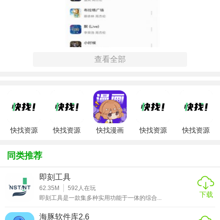
查看全部
快找资源
快找资源
快找漫画
快找资源
快找资源
【快找资源app特色】
app官方正
app手机版
app官方正
1.5.4版本
版
版
1. 智能搜索：支持关键词、模糊搜索等多种搜索方式，快速
同类推荐
定位用户所需资源。
即刻工具
2. 资源丰富：涵盖电子书、电影、音乐、软件、游戏等多种
62.35M
592
人在玩
下载
类型资源，满足不同用户的不同需求。
即刻工具是一款集多种实用功能于一体的综合...
3. 高速下载：支持多线程下载，提高下载速度，节省用户时
海豚软件库2.6