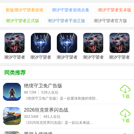
新版潮汐守望者游戏
潮汐守望者游戏合集
潮汐守望者安卓版
潮汐守望者正式版
潮汐守望者手游正版
潮汐守望者官方版
【潮汐守望者手游国际版功能】
潮汐守望者
潮汐守望者
潮汐守望者
潮汐守望者
潮汐守望者
国际服
手游无限连
手游官网版
2026
手游官网
1. 探索与发现：广阔的地图等待探索，包含隐藏宝藏、神秘
抽版
同类推荐
遗迹和未知生物。
绝境守卫免广告版
2. 社交互动：支持多人在线合作，玩家可以组建联盟，共同
98.72M
539
人在玩
对抗强大敌人。
下载
《绝境守卫免广告版》是一款紧张刺激的塔防...
3. 装备系统：丰富的装备和道具，提升角色能力，打造个性
2026坦克世界闪击战
化装备组合。
302.54M
481
人在玩
下载
《2026坦克世界闪击战》是一款以未来战...
【潮汐守望者手游国际版技巧】