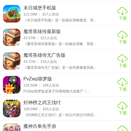
末日城堡手机版
113.28M
327
人在玩
下载
《末日城堡手机版》是一款融合策略建造、塔...
魔塔英雄传最新版
43.37M
321
人在玩
下载
《魔塔英雄传最新版》是一款融合策略、冒险...
魔塔英雄传无广告版
43.37M
319
人在玩
下载
《魔塔英雄传无广告版》是一款经典像素风格...
PvZwp噩梦版
128.50M
188
人在玩
下载
PvZwp噩梦版是基于经典植物大战僵尸（...
封神榜之武王伐纣
108.09M
163
人在玩
下载
《封神榜之武王伐纣》是一款以中国古代神话...
魔神吕奉先手游