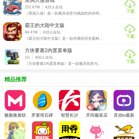
黑洞入侵游戏
1. 合理利用技能组合：不同技能搭配使用能产生意想不到的
252.67M
420
人在玩
下载
效果。
《黑洞入侵》是一款极具创意与挑战性的休闲...
2. 资源管理：合理分配资源，确保在关键时刻有足够的资源
霸王的大陆中文版
应对挑战。
94.47M
418
人在玩
下载
《霸王的大陆中文版》是一款经典的历史题材...
3. 观察敌人弱点：在战斗中观察并抓住敌人的弱点进行攻
方块要塞2内置菜单版
击，能更高效地击败对手。
1G
400
人在玩
下载
4. 队伍配置：根据任务需求调整队伍配置，确保队伍在战斗
《方块要塞2内置菜单版》是一款极具创意与...
中发挥最大效能。
精品推荐
5. 剧情引导：紧跟剧情发展，解锁更多功能和区域。
【潮汐守望者手游国际版测评】
潮汐守望者手游国际版以其精美的画面、引人入胜的剧情和
魅脸换脸软
罗塞塔石碑
智慧长沙
开间服装店
灵动tv最新
丰富的游戏功能吸引了大量玩家。游戏中的策略战斗和角色
件
安卓版
app
手机版
版本
养成系统为玩家提供了深度且持久的游戏体验。同时，社交
互动功能的加入使得游戏更加生动有趣。尽管有时可能会遇