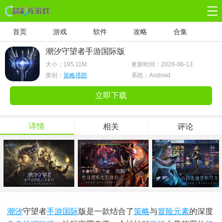
首页
游戏
软件
攻略
合集
潮汐守望者手游国际版
大小：
195.11M
更新时间：2026-06-13
类别：
策略塔防
系统：Android
立即下载
详情
相关
评论
潮汐
守望者
手游
国际
版是一款结合了
策略
与
冒险元素
的深度