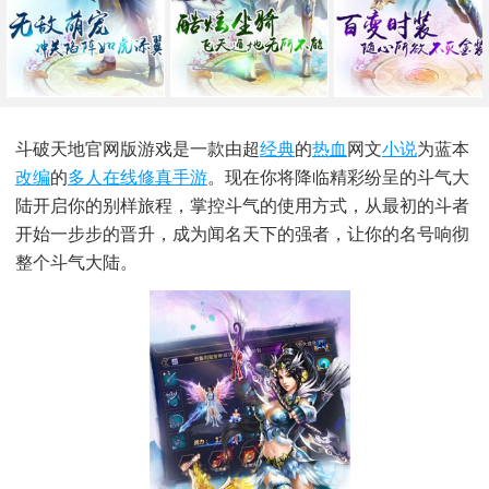
斗破天地官网版游戏是一款由超
经典
的
热血
网文
小说
为蓝本
改编
的
多人在线
修真手游
。现在你将降临精彩纷呈的斗气大
陆开启你的别样旅程，掌控斗气的使用方式，从最初的斗者
开始一步步的晋升，成为闻名天下的强者，让你的名号响彻
整个斗气大陆。