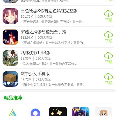
布娃娃沙盒3D 布娃娃沙盒3D是一...
用担心错过补抓宝宝的机会。
三色绘恋S假若恋色嫣红完整版
【斗破天地手游亮点】
101.79M
665
人在玩
下载
《三色绘恋S：假若恋色嫣红完整版》是一款...
1、众多强悍无比的魔兽BOSS等你挑战，从一阶到十阶，等
级越高所获取的宝贝越珍贵
穿越之姻缘劫橙光金手指
132.97M
608
人在玩
2、极品宠物宝宝自由捕获，使用专门的经验弹药让你的充满
下载
《穿越之姻缘劫》是一款以古代穿越为背景的...
快速的升级进化全新形态
武林侠影1.4.4版
3、每天上线都有超多任务领取，完成这些任务有各种奖励，
28.33M
580
人在玩
下载
《武林侠影1.4.4版》是一款融合了武侠...
只要勤上线你就可以变强
箱中少女手机版
【斗破天地手游测评】
47.72M
572
人在玩
下载
《箱中少女手机版》是一款融合了养成、冒险...
在这款游戏之中感受最原汁原味的斗气大陆冒险，各种小说
之中的斗气使用方式以及炼药玩法都得到完美还原。到达斗
精品推荐
皇即可斗气化翼，以斗气的属性不同会展现各种不同颜色的
光效羽翼。超大的地图世界，通过空间传送门可以很方便的
前往各个地方展开冒险。