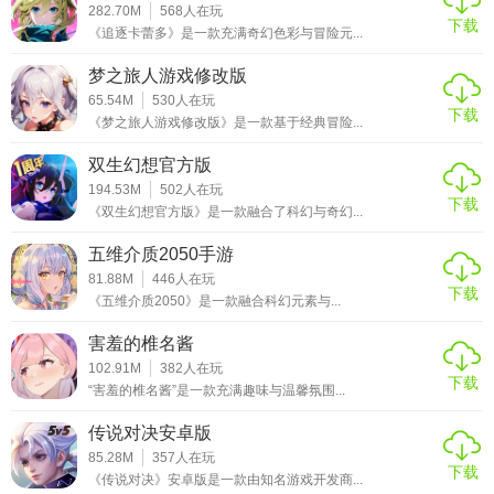
282.70M
568
人在玩
下载
《追逐卡蕾多》是一款充满奇幻色彩与冒险元...
梦之旅人游戏修改版
65.54M
530
人在玩
下载
《梦之旅人游戏修改版》是一款基于经典冒险...
双生幻想官方版
194.53M
502
人在玩
下载
《双生幻想官方版》是一款融合了科幻与奇幻...
五维介质2050手游
81.88M
446
人在玩
下载
《五维介质2050》是一款融合科幻元素与...
害羞的椎名酱
102.91M
382
人在玩
下载
“害羞的椎名酱”是一款充满趣味与温馨氛围...
传说对决安卓版
85.28M
357
人在玩
下载
《传说对决》安卓版是一款由知名游戏开发商...