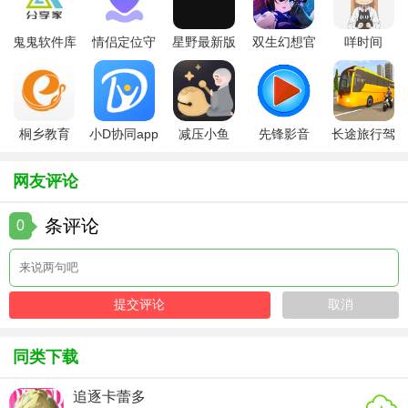
鬼鬼软件库
情侣定位守
星野最新版
双生幻想官
咩时间
最新版
护软件
方版
桐乡教育
小D协同app
减压小鱼
先锋影音
长途旅行驾
app手机版
全新版
app
app最新版
驶中文版
网友评论
条评论
0
同类下载
追逐卡蕾多