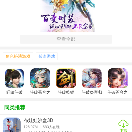
查看全部
【斗破天地手游玩法】
角色扮演游戏
传奇游戏
主线
任务
：任何一款好的游戏都离不开主线任务
剧情
，斗破
天地也不例外。在角色的1-10级中，玩家基本可以靠主线任
务来轻松升级。
混沌时空：单人或组队，当玩家达到8级以后，可以开启挂机
轩辕斗破
斗破苍穹之
斗破乾鲲
斗破炎帝归
斗破苍穹之
系统，可以选择进入相应的级别场景进行自动巡逻挂机，战
斗神再生
来
鸿蒙决
斗胜利后获得经验，更有机会碰到宝宝，可以进行抓捕。
同类推荐
混沌时空活动奖励:帮派神诏、环装、药材
布娃娃沙盒3D
126.97M
683
人在玩
PS:在混沌时空自动挂机时，当碰到宝宝会自动进行抓捕，不
下载