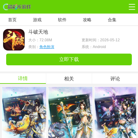
首页
游戏
软件
攻略
合集
斗破天地
大小：
72.08M
更新时间：2026-05-12
类别：
角色扮演
系统：Android
立即下载
详情
相关
评论