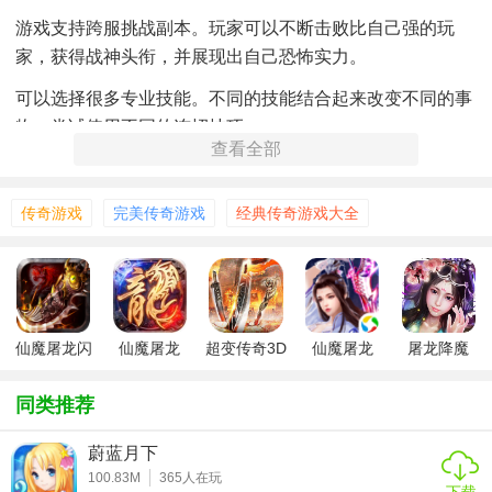
游戏支持跨服挑战副本。玩家可以不断击败比自己强的玩
家，获得战神头衔，并展现出自己恐怖实力。
可以选择很多专业技能。不同的技能结合起来改变不同的事
物。尝试使用不同的连招技巧。
查看全部
【游戏特色】
传奇游戏
完美传奇游戏
经典传奇游戏大全
1、万千美景，极致视觉盛宴，幻斗副本等你战；
2、高清画质，仙逆征途，魔域厮杀，无尽热血；
3、捕捉萌宠，携手组队，激爽厮杀，嗜血屠魔。
【游戏玩法】
仙魔屠龙闪
仙魔屠龙
超变传奇3D
仙魔屠龙
屠龙降魔
耀传奇
热血打金仙
v1.0.0
魔神迹
1、游戏上线即为超级无限刀，自动拾取，自动回收，自动分
同类推荐
解，简直就是懒人的天堂!
蔚蓝月下
2、玩家在线还能够享受欢乐的对战时光，千人竞技的场面，
100.83M
365
人在玩
没有任何的限制。
下载