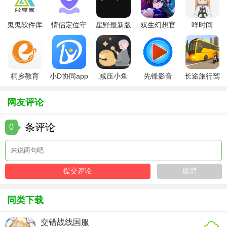
所欲的战斗模式、丰富多彩的故事情节、紧张刺激的boss挑
战、琳琅满目的霸气装备，带您体验不一样的传奇世界！
鬼鬼软件库
情侣定位守
星野最新版
双生幻想官
咩时间
最新版
护软件
方版
桐乡教育
小D协同app
减压小鱼
先锋影音
长途旅行驾
app手机版
全新版
app
app最新版
驶中文版
网友评论
条评论
0
同类下载
交错战线国服