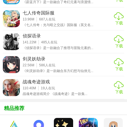
《蔚蓝月下》是一款融合了奇幻元素与浪漫情...
3、无外挂、无加速，所有装备均可爆，版本还能定时更新，
七人传奇国际服
全新PK系统福利停不下来!
13.96M
687
人在玩
下载
《七人传奇：光与暗之交战》国际服（英文名...
4、给力的对战系统，不在线也能够爆神装，炫酷的游戏外
侦探语录
形，喜欢就来一起尝试更多乐趣吧!
141.22M
485
人在玩
下载
【游戏攻略】
《侦探语录》是一款融合了推理与冒险元素的...
剑灵妖劫录
1. 装备全靠打，一个小怪三个终极，轻松升级无障碍，刀刀
22.56M
586
人在玩
切割带加速，极其流畅的操作手法。
下载
《剑灵妖劫录》是一款融合东方幻想与仙侠元...
2. 上线就有免费福利，还能自动挂机打怪，满屏光柱超级华
战魂奇迹游戏
丽的特效呈现，散人超友好。
110.40M
19
人在玩
3. 实力达到一定水平后，可以组建自己的帮会，邀请朋友和
下载
战魂奇迹游戏简介 《战魂奇迹》是一款集...
兄弟加入。
精品推荐
【游戏点评】
开启全民掌上千人在线攻城，战斗铸就王者霸业之路。随心