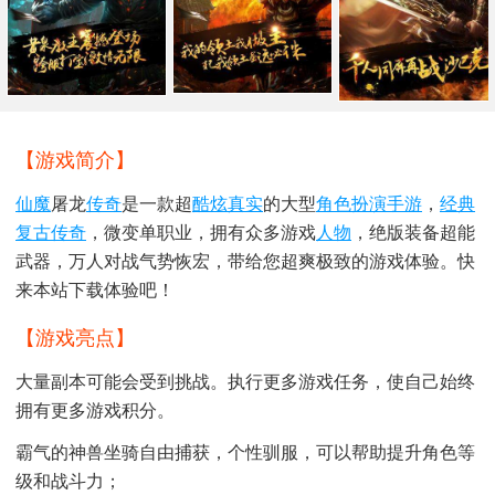
【游戏简介】
仙魔
屠龙
传奇
是一款超
酷炫
真实
的大型
角色扮演手游
，
经典
复古传奇
，微变单职业，拥有众多游戏
人物
，绝版装备超能
武器，万人对战气势恢宏，带给您超爽极致的游戏体验。快
来本站下载体验吧！
【游戏亮点】
大量副本可能会受到挑战。执行更多游戏任务，使自己始终
拥有更多游戏积分。
霸气的神兽坐骑自由捕获，个性驯服，可以帮助提升角色等
级和战斗力；