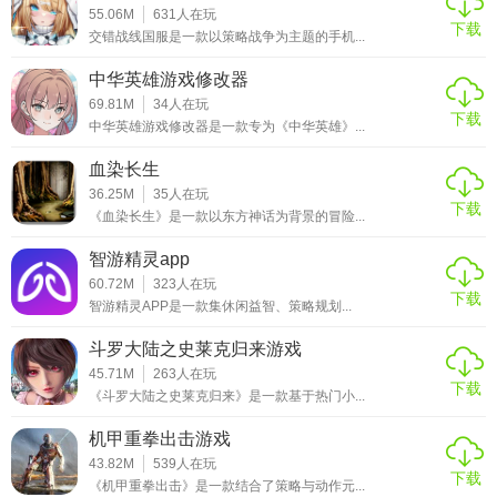
55.06M
631
人在玩
下载
交错战线国服是一款以策略战争为主题的手机...
中华英雄游戏修改器
69.81M
34
人在玩
下载
中华英雄游戏修改器是一款专为《中华英雄》...
血染长生
36.25M
35
人在玩
下载
《血染长生》是一款以东方神话为背景的冒险...
智游精灵app
60.72M
323
人在玩
下载
智游精灵APP是一款集休闲益智、策略规划...
斗罗大陆之史莱克归来游戏
45.71M
263
人在玩
下载
《斗罗大陆之史莱克归来》是一款基于热门小...
机甲重拳出击游戏
43.82M
539
人在玩
下载
《机甲重拳出击》是一款结合了策略与动作元...