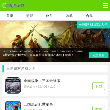
首页
游戏
软件
攻略
合集
三国题材游戏大全
三国游戏单机哪个最好玩？三国是一个战乱的时代，群雄并
起，诞生了许多我们耳熟能详的名将，同时也获得了后代的讴
歌。当然，也随之而来改编了一些游戏，让我们也可以在虚拟
世界中体验到三国战乱的精彩。本栏目就为大家整理了三国题
材游戏排行榜大全，有喜欢的玩家可以在本站下载哦！
点击查看
三国题材游戏大全
全面战争：三国最终版
下载
策略战棋 / 63.40G / v1.0
三国战记乱世拳皇
下载