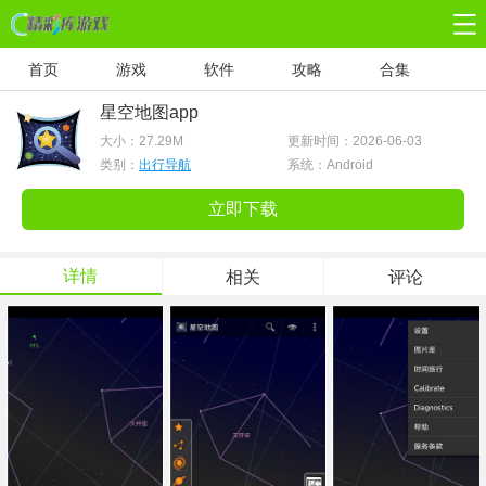
首页
游戏
软件
攻略
合集
星空地图app
大小：
27.29M
更新时间：2026-06-03
类别：
出行导航
系统：Android
立即下载
详情
相关
评论