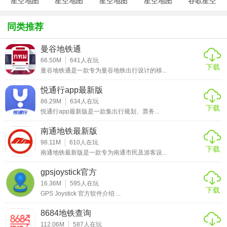
星空地图
星空地图
星空地图
星空地图
谷歌星空
app安装
app安卓版
app中文版
app手机版
app
2. 星座识别：提供详细的星座介绍，包括星座名称、星星名
同类推荐
称、亮度等级等，帮助用户识别和理解不同星座。
3. 天文事件提醒：如流星雨、行星冲日等，提前推送通知，
曼谷地铁通
让用户不错过任何天文奇观。
66.50M
641
人在玩
下载
曼谷地铁通是一款专为曼谷地铁出行设计的移...
4. 星图工具：提供多种星图模式，如按时间、按区域查看，
悦通行app最新版
支持缩放和平移，方便用户详细研究感兴趣的星座或天体。
86.29M
634
人在玩
下载
悦通行app最新版是一款集出行规划、票务...
5. 社区互动：用户可以分享自己的观测成果和照片，与其他
天文爱好者交流心得。
南通地铁最新版
98.11M
610
人在玩
【星空地图app内容】
下载
南通地铁最新版是一款专为南通市民及游客设...
1. 星座故事：讲述每个星座的历史和神话传说，增加天文知
gpsjoystick官方
识的趣味性。
16.36M
595
人在玩
下载
GPS Joystick 官方软件介绍 ...
2. 天文教程：提供入门级别的天文知识教程，适合初学者了
8684地铁查询
解天文基础。
112.06M
587
人在玩