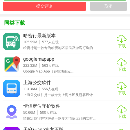
参与讨论。
【星空地图app点评】
同类下载
星空地图app以其丰富的功能和精美的界面设计，成为天文爱
哈密行最新版本
好者的得力助手。无论是想要了解基础天文知识，还是进行
105.99M
577
人在玩
专业的星空观测，这款应用都能满足需求。其社区互动功能
下载
哈密行是一款专为哈密地区居民及游客打造的...
更是促进了用户之间的交流与学习，让天文探索之旅更加有
googlemapapp
趣和充实。
222.32M
563
人在玩
下载
Google Map App（谷歌地图应...
上海公交软件
113.36M
556
人在玩
下载
上海公交软件是一款专为上海市民及游客设计...
情侣定位守护软件
50.66M
500
人在玩
下载
情侣定位守护软件是一款专为情侣设计的实时...
天府行app官方正版