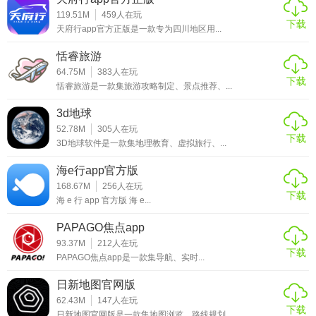
119.51M
459
人在玩
下载
天府行app官方正版是一款专为四川地区用...
恬睿旅游
64.75M
383
人在玩
下载
恬睿旅游是一款集旅游攻略制定、景点推荐、...
3d地球
52.78M
305
人在玩
下载
3D地球软件是一款集地理教育、虚拟旅行、...
海e行app官方版
168.67M
256
人在玩
下载
海 e 行 app 官方版 海 e...
PAPAGO焦点app
93.37M
212
人在玩
下载
PAPAGO焦点app是一款集导航、实时...
日新地图官网版
62.43M
147
人在玩
下载
日新地图官网版是一款集地图浏览、路线规划...