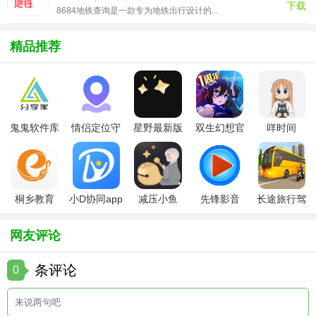
下载
3. 行星信息：详细介绍太阳系内各大行星的基本信息、运行
8684地铁查询是一款专为地铁出行设计的...
轨道及观测技巧。
精品推荐
4. 夜空摄影指南：为摄影爱好者提供夜空拍摄技巧和参数设
置建议。
【星空地图app用法】
鬼鬼软件库
情侣定位守
星野最新版
双生幻想官
咩时间
1. 定位权限：首次使用需开启定位权限，以便应用获取用户
最新版
护软件
方版
当前位置。
2. 时间同步：确保手机时间准确，以便展示正确的星空景
象。
桐乡教育
小D协同app
减压小鱼
先锋影音
长途旅行驾
app手机版
全新版
app
app最新版
驶中文版
3. 探索模式：在地图上选择感兴趣的区域进行观测，或根据
网友评论
时间筛选可观测的天体。
4. 星图使用：利用内置的星图工具，调整视角和时间，查看
条评论
0
不同时间段内的星空变化。
5. 社区互动：注册账号后，可发布观测日志和照片至社区，