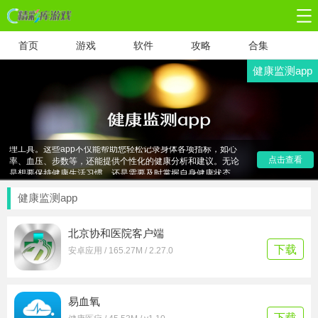
首页
游戏
软件
攻略
合集
健康监测app
健康监测app应用合集，为您精选了一系列靠谱实用的健康管
理工具。这些app不仅能帮助您轻松记录身体各项指标，如心
率、血压、步数等，还能提供个性化的健康分析和建议。无论
点击查看
是想要保持健康生活习惯，还是需要及时掌握自身健康状态，
这些app都能成为您的得力助手。快来数码资源网下载，让健
康监测变得更简单、更科学！
健康监测app
北京协和医院客户端
下载
安卓应用 / 165.27M / 2.27.0
易血氧
下载