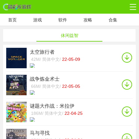
首页
游戏
软件
攻略
合集
休闲益智
太空旅行者
42M/
简体中文/
22-05-09
战争炼金术士
66M/
简体中文/
22-05-05
谜题大作战：米拉伊
186M/
简体中文/
22-04-25
马与寻找