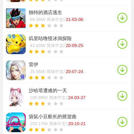
独特的酒店逃生
69.45M/
简体中文/
21-03-06
叽里咕噜怪冰洞探险
43.43M/
简体中文/
20-09-25
雷伊
25.56M/
简体中文/
20-07-24
沙哈塔遭难的一天
100.98M/
简体中文/
24-03-27
袋鼠小豆船长的摇篮曲
103.17M/
简体中文/
20-10-21