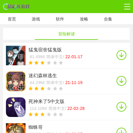
首页
游戏
软件
攻略
合集
冒险解谜
猛鬼宿舍猛鬼版
81.49M/
简体中文/
22-01-17
迷幻森林逃生
44.29M/
简体中文/
21-11-19
死神来了5中文版
114.10M/
简体中文/
22-02-28
蜘蛛哥