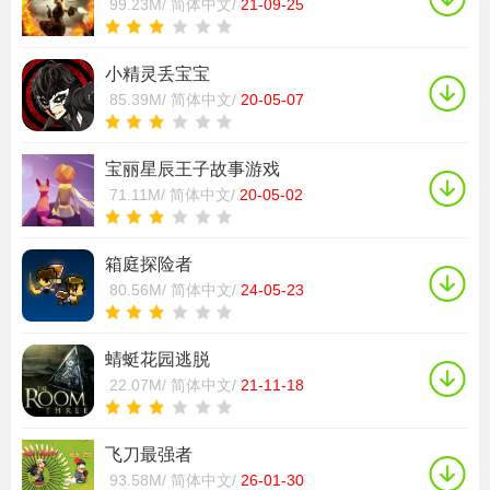
99.23M/
简体中文/
21-09-25
小精灵丢宝宝
85.39M/
简体中文/
20-05-07
宝丽星辰王子故事游戏
71.11M/
简体中文/
20-05-02
箱庭探险者
80.56M/
简体中文/
24-05-23
蜻蜓花园逃脱
22.07M/
简体中文/
21-11-18
飞刀最强者
93.58M/
简体中文/
26-01-30