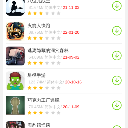
八位元战士
81.64M/
简体中文/
21-11-03
火箭人快跑
89.75M/
简体中文/
22-01-20
逃离隐藏的洞穴森林
64.89M/
简体中文/
21-09-02
星径手游
123.74M/
简体中文/
20-10-16
巧克力工厂逃脱
70.45M/
简体中文/
20-11-09
海豹馆怪谈