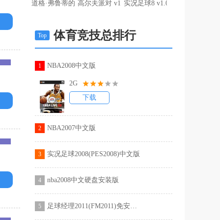
道格·弗鲁蒂的极限橄榄球2020 v1.0
高尔夫派对 v1.0
实况足球8 v1.0
体育竞技总排行
Top
NBA2008中文版
1
2G
下载
NBA2007中文版
2
实况足球2008(PES2008)中文版
3
nba2008中文硬盘安装版
4
足球经理2011(FM2011)免安装中文版
5