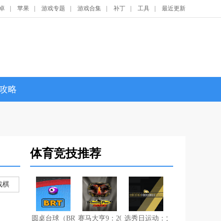
卓
|
苹果
|
游戏专题
|
游戏合集
|
补丁
|
工具
|
最近更新
攻略
体育竞技推荐
战棋
圆桌台球（BRT） v1.0
赛马大亨9：2022 v1.0
选秀日运动：大学篮球2022 v1.