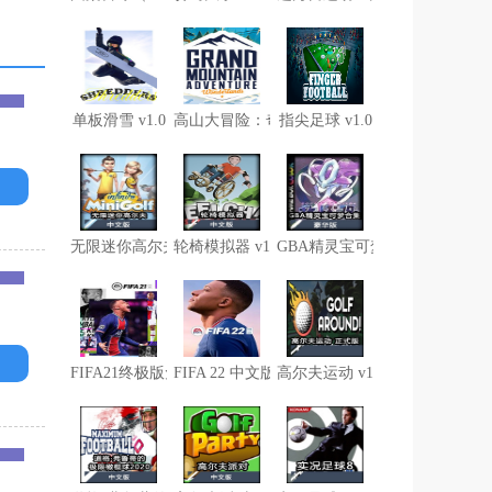
单板滑雪 v1.0
高山大冒险：奇迹之地 v1.0
指尖足球 v1.0
无限迷你高尔夫 v1.0
轮椅模拟器 v1.0
GBA精灵宝可梦合集 v1.0
FIFA21终极版免安装 v1.0
FIFA 22 中文版 v1.0
高尔夫运动 v1.0