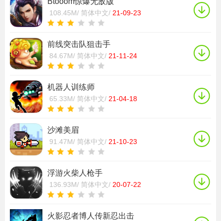
Btooom惊爆无敌版
108.45M/
简体中文/
21-09-23
前线突击队狙击手
84.67M/
简体中文/
21-11-24
机器人训练师
65.33M/
简体中文/
21-04-18
沙滩美眉
91.47M/
简体中文/
21-10-23
浮游火柴人枪手
136.93M/
简体中文/
20-07-22
火影忍者博人传新忍出击