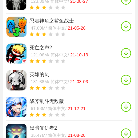
123.39M/
简体中文/
21-08-27
忍者神龟之鲨鱼战士
47.69M/
简体中文/
21-05-26
死亡之声2
121.06M/
简体中文/
21-10-13
英雄的剑
131.68M/
简体中文/
21-03-03
战斧乱斗无敌版
61.83M/
简体中文/
21-12-21
黑暗复仇者2
35.47M/
简体中文/
21-08-28