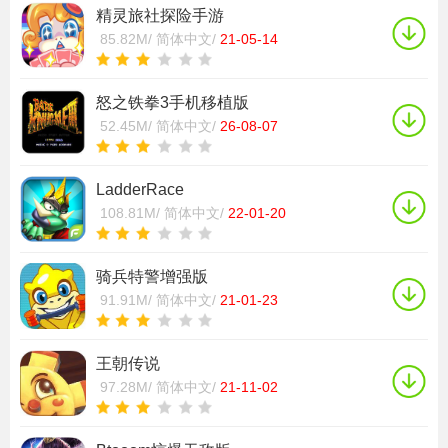
精灵旅社探险手游
85.82M/
简体中文/
21-05-14
怒之铁拳3手机移植版
52.45M/
简体中文/
26-08-07
LadderRace
108.81M/
简体中文/
22-01-20
骑兵特警增强版
91.91M/
简体中文/
21-01-23
王朝传说
97.28M/
简体中文/
21-11-02