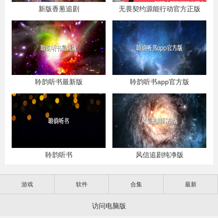
新版香葱追剧
无畏契约源能行动官方正版
聆韵听书最新版
聆韵听书app官方版
聆韵听书
风信追剧纯净版
游戏
软件
合集
最新
访问电脑版