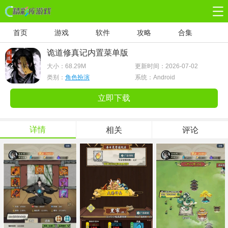
首页
游戏
软件
攻略
合集
诡道修真记内置菜单版
大小：
68.29M
更新时间：2026-07-02
类别：
角色扮演
系统：Android
立即下载
详情
相关
评论