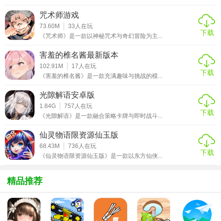
咒术师游戏
73.60M
33
人在玩
【诡道修真记内置菜单版功能】
下载
《咒术师》是一款以神秘咒术与奇幻冒险为主...
1. 内置菜单：提供无限资源、技能无冷却等便捷功能，帮助
害羞的椎名酱最新版本
玩家快速提升实力。
102.91M
17
人在玩
下载
《害羞的椎名酱》是一款充满趣味与挑战的模...
2. 自动战斗：开启后，角色将自动进行战斗，无需手动操
光隙解语安卓版
作。
1.84G
757
人在玩
下载
3. 角色养成：通过修炼、战斗和完成任务，提升角色等级、
《光隙解语》是一款融合策略卡牌与即时战斗...
解锁更多技能。
仙灵物语限资源仙玉版
4. 社交系统：与其他玩家交流、组队，共同探索修真界。
68.43M
736
人在玩
下载
《仙灵物语限资源仙玉版》是一款以东方仙侠...
【诡道修真记内置菜单版优势】
精品推荐
1. 丰富剧情：游戏拥有庞大的剧情体系，让玩家充分沉浸在
修真世界中。
2. 多样玩法：结合探索、战斗、养成等多种玩法，提升游戏