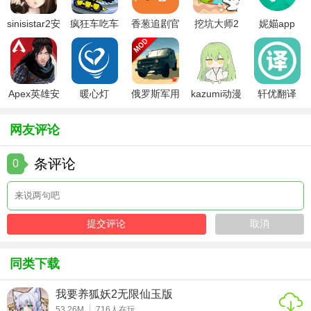
趣味性。
sinisistar2安
疯狂车吃车
香葱追剧官
挖坑大师2
妮媌app
卓汉化版
3中文版
方最新版
3. 精美画面：采用高品质的画面和音效，为玩家带来沉浸式
的游戏体验。
4. 自由度高：玩家可以根据自己的喜好选择修炼方向，体验
Apex英雄安
暖心灯
俄罗斯军用
kazumi动漫
轩优翻译
不同的修真之路。
卓下载
卡车模拟器
官方下载
mod版
网友评论
【诡道修真记内置菜单版测评】
《诡道修真记内置菜单版》以其独特的修真题材、丰富的玩
条评论
0
法和精美的画面赢得了众多玩家的喜爱。内置菜单功能让玩
家在享受游戏乐趣的同时，也能快速提升自己的实力。然
而，对于追求公平竞技的玩家来说，过度依赖内置菜单可能
会降低游戏的挑战性。总体来说，《诡道修真记内置菜单
版》是一款值得一试的修真题材游戏。
同类下载
我要养狐妖2无限仙玉版
53.26M
716
人在玩