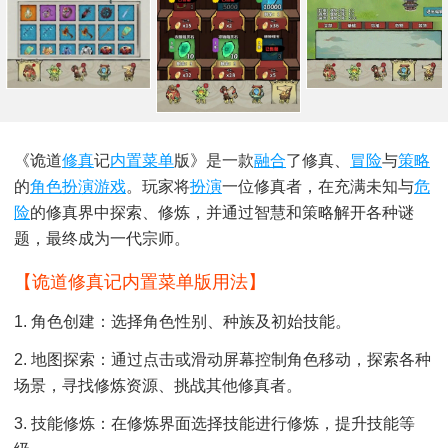
《诡道
修真
记
内置菜单
版》是一款
融合
了修真、
冒险
与
策略
的
角色扮演游戏
。玩家将
扮演
一位修真者，在充满未知与
危
险
的修真界中探索、修炼，并通过智慧和策略解开各种谜
题，最终成为一代宗师。
【诡道修真记内置菜单版用法】
1. 角色创建：选择角色性别、种族及初始技能。
2. 地图探索：通过点击或滑动屏幕控制角色移动，探索各种
场景，寻找修炼资源、挑战其他修真者。
3. 技能修炼：在修炼界面选择技能进行修炼，提升技能等