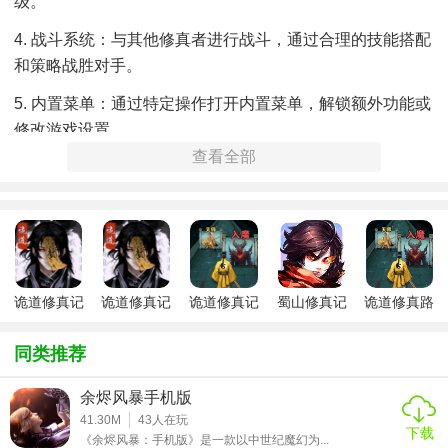
级。
4. 战斗系统：与其他修真者进行战斗，通过合理的技能搭配
和策略战胜对手。
5. 内置菜单：通过特定操作打开内置菜单，解锁额外功能或
修改游戏设置。
查看全部
诡道修真记
诡道修真记
诡道修真记
蜀山修真记
诡道修真路
折相思版
无广告版
游戏
飞升版
无限资源版
同类推荐
余烬风暴手机版
41.30M
43
人在玩
下载
《余烬风暴：手机版》是一款以中世纪魔幻为...