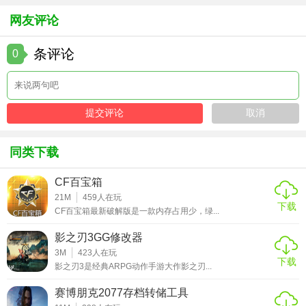
网友评论
条评论
0
同类下载
3、
游戏工具
CF百宝箱
涂装按钮可切换当前车辆的车身涂装，游戏背景可更改，也
21M
459
人在玩
可清除插件还原。
下载
CF百宝箱最新破解版是一款内存占用少，绿...
偶游坦克世界盒子电脑版评价
影之刃3GG修改器
3M
423
人在玩
坦克世界是以第二次世界大战为主题的优秀的3dmmotps在线
下载
影之刃3是经典ARPG动作手游大作影之刃...
第三人称射击
游戏。
赛博朋克2077存档转储工具