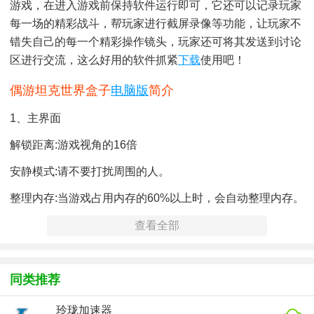
游戏，在进入游戏前保持软件运行即可，它还可以记录玩家
每一场的精彩战斗，帮玩家进行截屏录像等功能，让玩家不
错失自己的每一个精彩操作镜头，玩家还可将其发送到讨论
区进行交流，这么好用的软件抓紧
下载
使用吧！
偶游坦克世界盒子
电脑版
简介
1、主界面
解锁距离:游戏视角的16倍
安静模式:请不要打扰周围的人。
整理内存:当游戏占用内存的60%以上时，会自动整理内存。
左侧:主导航。交战信息:查看双方战力。视距解锁:16倍游戏视
查看全部
角。静音模式:周围玩家无法听到声音。
同类推荐
玲珑加速器