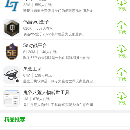
22M
559
人在玩
下载
玲珑加速器免费版是专门为爱玩游戏的朋友设...
偶游wot盒子
626K
557
人在玩
下载
偶游wot盒子2022客户端是为玩家量身...
5e对战平台
81.20M
140
人在玩
下载
5e对战平台最新版是一款由易玩网推出的专...
黑盒工坊
67M
138
人在玩
下载
2、瞄准
插件
、图标插件切换
黑盒工坊软件是一款专为魔兽世界玩家量身定...
可一键切换瞄准及图标，切换瞄准需重启游戏，切换图标无
鬼谷八荒人物转世工具
需重启，还可切换旧版血条。
1M
678
人在玩
下载
鬼谷八荒人物转世工具能够实现人物在存档间...
精品推荐