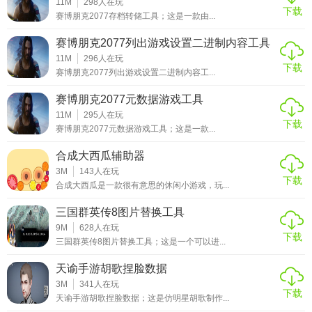
11M
298
人在玩
下载
赛博朋克2077存档转储工具；这是一款由...
赛博朋克2077列出游戏设置二进制内容工具
11M
296
人在玩
下载
赛博朋克2077列出游戏设置二进制内容工...
赛博朋克2077元数据游戏工具
11M
295
人在玩
下载
赛博朋克2077元数据游戏工具；这是一款...
合成大西瓜辅助器
玩家使用坦克与其他玩家队伍pvp战斗。游戏以更高水平的操
3M
143
人在玩
下载
合成大西瓜是一款很有意思的休闲小游戏，玩...
作，更高年龄水平的玩家为对象。
三国群英传8图片替换工具
9M
628
人在玩
下载
三国群英传8图片替换工具；这是一个可以进...
天谕手游胡歌捏脸数据
3M
341
人在玩
下载
天谕手游胡歌捏脸数据；这是仿明星胡歌制作...