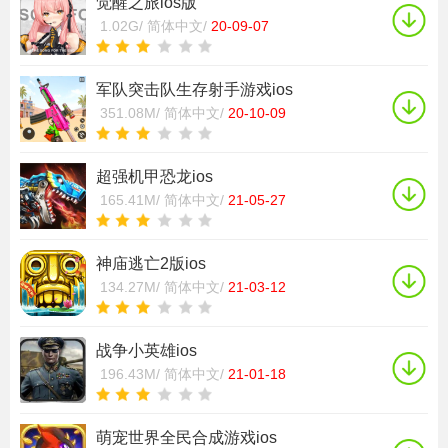
觉醒之旅ios版
1.02G/
简体中文/
20-09-07
军队突击队生存射手游戏ios
351.08M/
简体中文/
20-10-09
超强机甲恐龙ios
165.41M/
简体中文/
21-05-27
神庙逃亡2版ios
134.27M/
简体中文/
21-03-12
战争小英雄ios
196.43M/
简体中文/
21-01-18
萌宠世界全民合成游戏ios