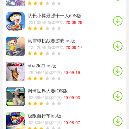
队长小翼最强十一人iOS版
231.09M/
简体中文/
20-08-28
滚雪球挑战赛游戏ios版
134.20M/
简体中文/
20-09-17
nba2k21ios版
79.04M/
简体中文/
20-09-19
网球世界大赛iOS版
62.39M/
简体中文/
20-09-03
极限自行车ios版
62.60M/
简体中文/
20-08-07