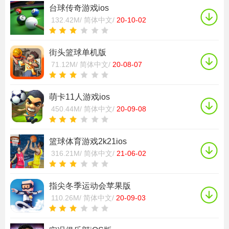
台球传奇游戏ios
132.42M/
简体中文/
20-10-02
街头篮球单机版
71.12M/
简体中文/
20-08-07
萌卡11人游戏ios
450.44M/
简体中文/
20-09-08
篮球体育游戏2k21ios
316.21M/
简体中文/
21-06-02
指尖冬季运动会苹果版
110.26M/
简体中文/
20-09-03