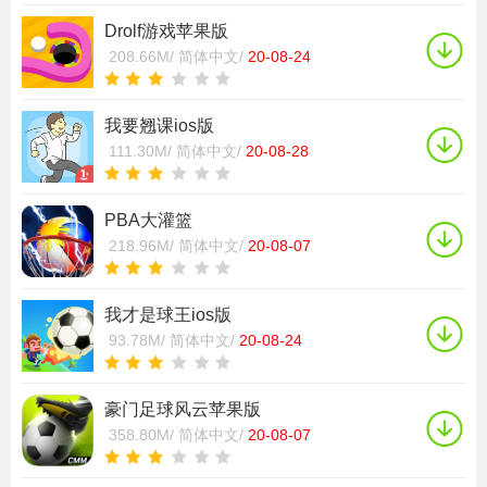
Drolf游戏苹果版
208.66M/
简体中文/
20-08-24
我要翘课ios版
111.30M/
简体中文/
20-08-28
PBA大灌篮
218.96M/
简体中文/
20-08-07
我才是球王ios版
93.78M/
简体中文/
20-08-24
豪门足球风云苹果版
358.80M/
简体中文/
20-08-07