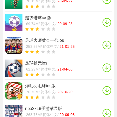
70.19M/
简体中文/
20-09-27
超级进球ios版
69.74M/
简体中文/
20-09-28
足球大师黄金一代ios
253.56M/
简体中文/
21-01-25
足球状元ios
62.29M/
简体中文/
21-04-08
炫动羽毛球ios版
70.70M/
简体中文/
20-10-20
nba2k18手游苹果版
268.78M/
简体中文/
20-09-03