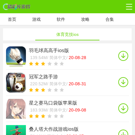
首页
游戏
软件
攻略
合集
体育竞技ios
羽毛球高高手ios版
139.54M/
简体中文/
20-08-28
冠军之路手游
220.52M/
简体中文/
20-08-31
星之赛马口袋版苹果版
183.93M/
简体中文/
20-09-08
叠人塔大作战游戏ios版