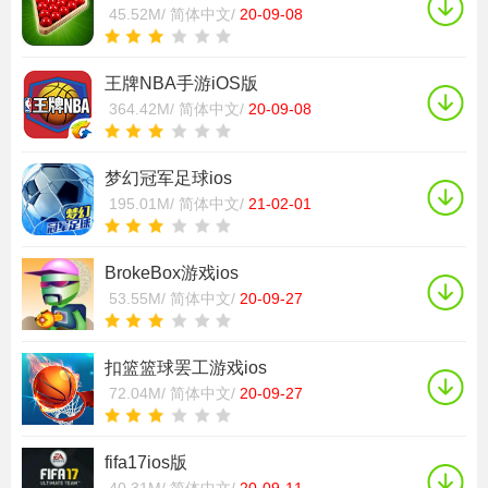
45.52M/
简体中文/
20-09-08
王牌NBA手游iOS版
364.42M/
简体中文/
20-09-08
梦幻冠军足球ios
195.01M/
简体中文/
21-02-01
BrokeBox游戏ios
53.55M/
简体中文/
20-09-27
扣篮篮球罢工游戏ios
72.04M/
简体中文/
20-09-27
fifa17ios版