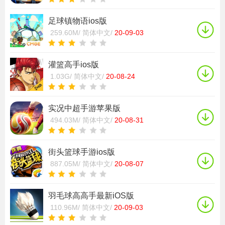
足球镇物语ios版
259.60M/
简体中文/
20-09-03
灌篮高手ios版
1.03G/
简体中文/
20-08-24
实况中超手游苹果版
494.03M/
简体中文/
20-08-31
街头篮球手游ios版
887.05M/
简体中文/
20-08-07
羽毛球高高手最新iOS版
110.96M/
简体中文/
20-09-03