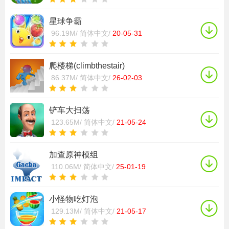
星球争霸
96.19M/
简体中文/
20-05-31
爬楼梯(climbthestair)
86.37M/
简体中文/
26-02-03
铲车大扫荡
123.65M/
简体中文/
21-05-24
加查原神模组
110.06M/
简体中文/
25-01-19
小怪物吃灯泡
129.13M/
简体中文/
21-05-17