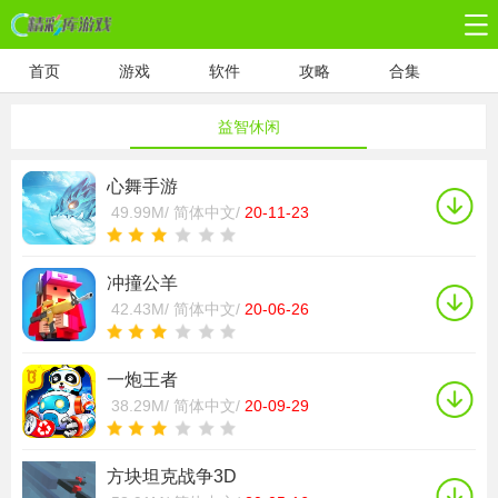
首页
游戏
软件
攻略
合集
益智休闲
心舞手游
49.99M/
简体中文/
20-11-23
冲撞公羊
42.43M/
简体中文/
20-06-26
一炮王者
38.29M/
简体中文/
20-09-29
方块坦克战争3D