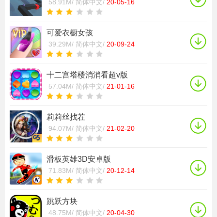
58.91M/
简体中文/
20-05-16
可爱衣橱女孩
39.29M/
简体中文/
20-09-24
十二宫塔楼消消看超v版
57.04M/
简体中文/
21-01-16
莉莉丝找茬
94.07M/
简体中文/
21-02-20
滑板英雄3D安卓版
71.83M/
简体中文/
20-12-14
跳跃方块
48.75M/
简体中文/
20-04-30